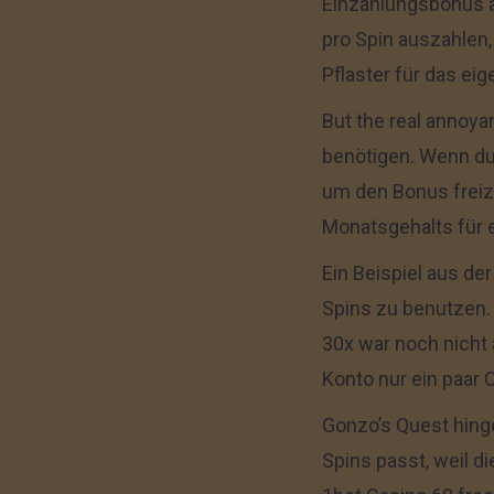
Einzahlungsbonus an
pro Spin auszahlen,
Pflaster für das eig
But the real anno
benötigen. Wenn du
um den Bonus freizu
Monatsgehalts für e
Ein Beispiel aus der
Spins zu benutzen.
30x war noch nicht 
Konto nur ein paar
Gonzo’s Quest hinge
Spins passt, weil d