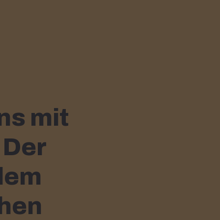
Partner
Über uns
Kontakt
ns mit
 Der
 dem
chen