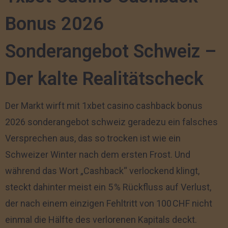
Bonus 2026
Sonderangebot Schweiz –
Der kalte Realitätscheck
Der Markt wirft mit 1xbet casino cashback bonus
2026 sonderangebot schweiz geradezu ein falsches
Versprechen aus, das so trocken ist wie ein
Schweizer Winter nach dem ersten Frost. Und
während das Wort „Cashback“ verlockend klingt,
steckt dahinter meist ein 5 % Rückfluss auf Verlust,
der nach einem einzigen Fehltritt von 100 CHF nicht
einmal die Hälfte des verlorenen Kapitals deckt.