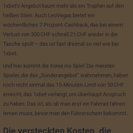
1xbet’s Angebot kaum mehr als ein Tropfen auf den
heißen Stein. Auch LeoVegas bietet ein
wöchentliches 7‑Prozent‑Cashback, das bei einem
Verlust von 300 CHF schnell 21 CHF wieder in die
Tasche spült – das ist fast dreimal so viel wie bei
1xbet.
Und hier kommt die Ironie ins Spiel: Die meisten
Spieler, die das „Sonderangebot“ wahrnehmen, haben
noch nicht einmal das 15‑Minuten‑Limit von 50 CHF
erreicht, das 1xbet verlangt, um überhaupt Anspruch
zu haben. Das ist, als ob man erst ein Fahrrad fahren
lernen muss, bevor man den Führerschein bekommt.
Die versteckten Kosten, die