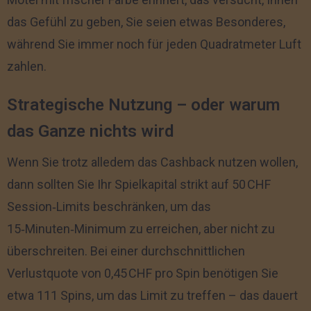
das Gefühl zu geben, Sie seien etwas Besonderes,
während Sie immer noch für jeden Quadratmeter Luft
zahlen.
Strategische Nutzung – oder warum
das Ganze nichts wird
Wenn Sie trotz alledem das Cashback nutzen wollen,
dann sollten Sie Ihr Spielkapital strikt auf 50 CHF
Session‑Limits beschränken, um das
15‑Minuten‑Minimum zu erreichen, aber nicht zu
überschreiten. Bei einer durchschnittlichen
Verlustquote von 0,45 CHF pro Spin benötigen Sie
etwa 111 Spins, um das Limit zu treffen – das dauert