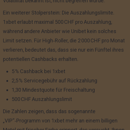
Volatilität bekannt ist, nicht begreifen würde.
Ein weiterer Stolperstein: Die Auszahlungslimite.
1xbet erlaubt maximal 500 CHF pro Auszahlung,
während andere Anbieter wie Unibet kein solches
Limit setzen. Für High‑Roller, die 2 000 CHF pro Monat
verlieren, bedeutet das, dass sie nur ein Fünftel ihres
potentiellen Cashbacks erhalten.
5 % Cashback bei 1xbet
2,5 % Servicegebühr auf Rückzahlung
1,30 Mindestquote für Freischaltung
500 CHF Auszahlungslimit
Die Zahlen zeigen, dass das sogenannte
„VIP“‑Programm von 1xbet mehr an einem billigen
Motel mit frischer Farbe erinnert, das versucht, Ihnen