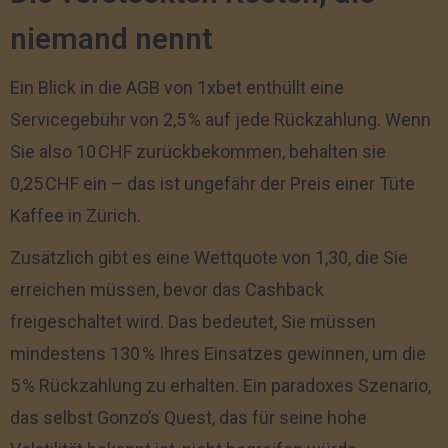
niemand nennt
Ein Blick in die AGB von 1xbet enthüllt eine
Servicegebühr von 2,5 % auf jede Rückzahlung. Wenn
Sie also 10 CHF zurückbekommen, behalten sie
0,25 CHF ein – das ist ungefähr der Preis einer Tüte
Kaffee in Zürich.
Zusätzlich gibt es eine Wettquote von 1,30, die Sie
erreichen müssen, bevor das Cashback
freigeschaltet wird. Das bedeutet, Sie müssen
mindestens 130 % Ihres Einsatzes gewinnen, um die
5 % Rückzahlung zu erhalten. Ein paradoxes Szenario,
das selbst Gonzo’s Quest, das für seine hohe