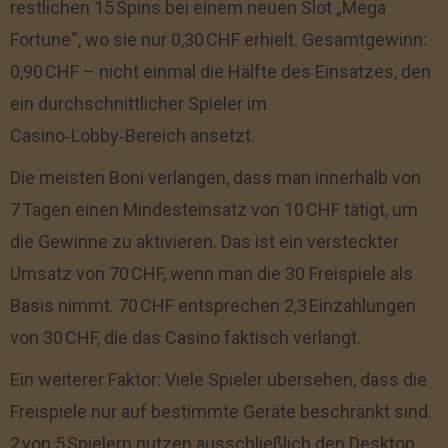
restlichen 15 Spins bei einem neuen Slot „Mega
Fortune“, wo sie nur 0,30 CHF erhielt. Gesamtgewinn:
0,90 CHF – nicht einmal die Hälfte des Einsatzes, den
ein durchschnittlicher Spieler im
Casino‑Lobby‑Bereich ansetzt.
Die meisten Boni verlangen, dass man innerhalb von
7 Tagen einen Mindesteinsatz von 10 CHF tätigt, um
die Gewinne zu aktivieren. Das ist ein versteckter
Umsatz von 70 CHF, wenn man die 30 Freispiele als
Basis nimmt. 70 CHF entsprechen 2,3 Einzahlungen
von 30 CHF, die das Casino faktisch verlangt.
Ein weiterer Faktor: Viele Spieler übersehen, dass die
Freispiele nur auf bestimmte Geräte beschränkt sind.
2 von 5 Spielern nutzen ausschließlich den Desktop,