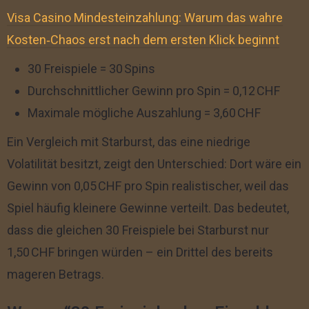
Visa Casino Mindesteinzahlung: Warum das wahre
Kosten‑Chaos erst nach dem ersten Klick beginnt
30 Freispiele = 30 Spins
Durchschnittlicher Gewinn pro Spin = 0,12 CHF
Maximale mögliche Auszahlung = 3,60 CHF
Ein Vergleich mit Starburst, das eine niedrige
Volatilität besitzt, zeigt den Unterschied: Dort wäre ein
Gewinn von 0,05 CHF pro Spin realistischer, weil das
Spiel häufig kleinere Gewinne verteilt. Das bedeutet,
dass die gleichen 30 Freispiele bei Starburst nur
1,50 CHF bringen würden – ein Drittel des bereits
mageren Betrags.