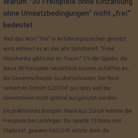
Warum “30 Freispiele ohne Einzahlung
ohne Umsatzbedingungen” nicht „frei“
bedeutet
Weil das Wort “frei” in Anführungszeichen gesetzt
wird, erinnert es an das alte Sprichwort: “Freie
Geschenke gibt’s nur im Traum.” 1 % der Spieler, die
diese 30 Freispiele tatsächlich nutzen, schaffen es,
die Gewinnschwelle zu überschreiten. Der Rest
verliert im Schnitt 0,20 CHF pro Spin, weil die
Gewinnlinien nicht optimal ausgenutzt werden.
Ein praktisches Beispiel: Maria aus Zürich testete die
Freispiele bei LeoVegas. Sie spielte 15 Spins von
Starburst, gewann 0,60 CHF, setzte dann die