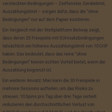
versteckten Bedingungen – Zeitfenster, Gerätelimit,
Auszahlungslimit – sorgen dafür, dass die “ohne
Bedingungen” nur auf dem Papier existieren.
Ein Vergleich mit der Wettplattform Betway zeigt,
dass deren 20 Freispiele mit 0 Umsatzbedingungen
tatsächlich ein höheres Auszahlungslimit von 10 CHF
haben. Das bedeutet, dass das reine “ohne
Bedingungen” keinen echten Vorteil bietet, wenn die
Auszahlung begrenzt ist.
Ein weiterer Ansatz: Man kann die 30 Freispiele in
mehrere Sessions aufteilen, um das Risiko zu
streuen. 10 Spins pro Tag über drei Tage verteilt
reduzieren den durchschnittlichen Verlust von