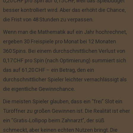
0,20 CHF pro Spin auf 0,15 CHF, weil das Spielbudget
besser kontrolliert wird. Aber das erhöht die Chance,
die Frist von 48 Stunden zu verpassen.
Wenn man die Mathematik auf ein Jahr hochrechnet,
ergeben 30 Freispiele pro Monat bei 12 Monaten
360 Spins. Bei einem durchschnittlichen Verlust von
0,17 CHF pro Spin (nach Optimierung) summiert sich
das auf 61,20 CHF – ein Betrag, den ein
durchschnittlicher Spieler leichter vernachlässigt als
die eigentliche Gewinnchance.
Die meisten Spieler glauben, dass ein “frei” Slot ein
Türöffner zu großen Gewinnen ist. Die Realität ist eher
ein “Gratis‑Lollipop beim Zahnarzt”, der süß
schmeckt, aber keinen echten Nutzen bringt. Die