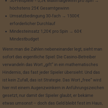
50 Freispiele = 0,5 € Maximalgewinn pro Spin →
höchstens 25 € Gesamtgewinn
Umsatzbedingung 30‑fach → 1500 €
erforderlicher Durchlauf
Mindesteinsatz 1,20 € pro Spin → 60 €
Mindestbudget
Wenn man die Zahlen nebeneinander legt, sieht man
sofort das eigentliche Spiel: Die Casino‑Betreiber
verwandeln das Wort „gift“ in ein mathematisches
Hindernis, das fast jeder Spieler übersieht. Und das
ist kein Zufall, das ist Strategie. Das Wort „free“ wird
hier mit einem Augenzwinkern in Anführungszeichen
gesetzt, nur damit der Spieler glaubt, er bekäme
etwas umsonst – doch das Geld bleibt fest im Haus,