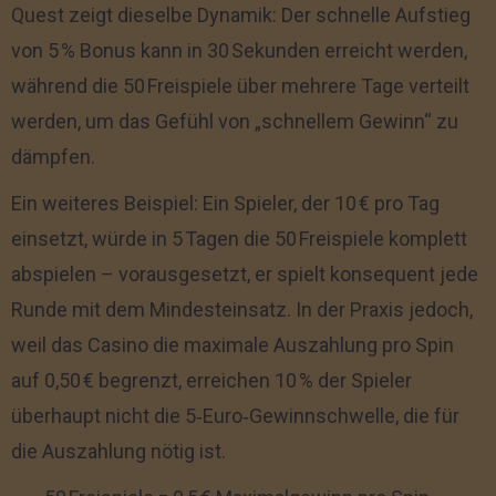
Quest zeigt dieselbe Dynamik: Der schnelle Aufstieg
von 5 % Bonus kann in 30 Sekunden erreicht werden,
während die 50 Freispiele über mehrere Tage verteilt
werden, um das Gefühl von „schnellem Gewinn“ zu
dämpfen.
Ein weiteres Beispiel: Ein Spieler, der 10 € pro Tag
einsetzt, würde in 5 Tagen die 50 Freispiele komplett
abspielen – vorausgesetzt, er spielt konsequent jede
Runde mit dem Mindesteinsatz. In der Praxis jedoch,
weil das Casino die maximale Auszahlung pro Spin
auf 0,50 € begrenzt, erreichen 10 % der Spieler
überhaupt nicht die 5‑Euro‑Gewinnschwelle, die für
die Auszahlung nötig ist.