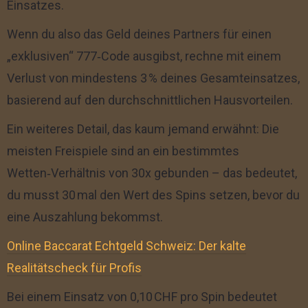
Einsatzes.
Wenn du also das Geld deines Partners für einen
„exklusiven“ 777‑Code ausgibst, rechne mit einem
Verlust von mindestens 3 % deines Gesamteinsatzes,
basierend auf den durchschnittlichen Hausvorteilen.
Ein weiteres Detail, das kaum jemand erwähnt: Die
meisten Freispiele sind an ein bestimmtes
Wetten‑Verhältnis von 30x gebunden – das bedeutet,
du musst 30 mal den Wert des Spins setzen, bevor du
eine Auszahlung bekommst.
Online Baccarat Echtgeld Schweiz: Der kalte
Realitätscheck für Profis
Bei einem Einsatz von 0,10 CHF pro Spin bedeutet