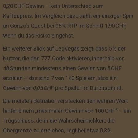
0,20 CHF Gewinn – kein Unterschied zum
Kaffeepreis. Im Vergleich dazu zahlt ein einziger Spin
an Gonzo’s Quest bei 95 % RTP im Schnitt 1,90 CHF,
wenn du das Risiko eingehst.
Ein weiterer Blick auf LeoVegas zeigt, dass 5 % der
Nutzer, die den 777‑Code aktivieren, innerhalb von
48 Stunden mindestens einen Gewinn von 5 CHF
erzielen – das sind 7 von 140 Spielern, also ein
Gewinn von
0,05 CHF
pro Spieler im Durchschnitt.
Die meisten Betreiber verstecken den wahren Wert
hinter einem „maximalen Gewinn von 100 CHF“ – ein
Trugschluss, denn die Wahrscheinlichkeit, die
Obergrenze zu erreichen, liegt bei etwa 0,3 %.