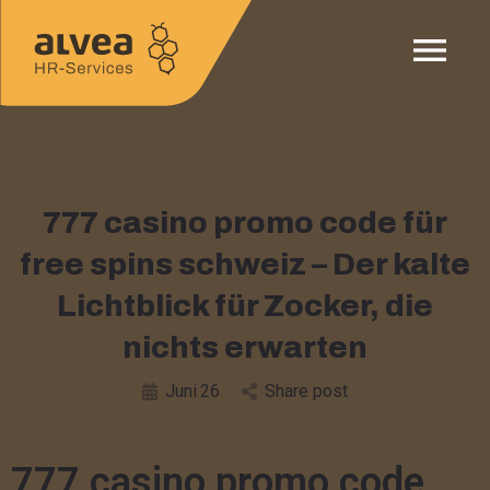
menu
777 casino promo code für
free spins schweiz – Der kalte
Lichtblick für Zocker, die
nichts erwarten
Juni
26
Share post
777 casino promo code