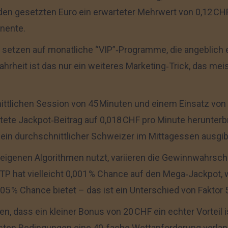
den gesetzten Euro ein erwarteter Mehrwert von 0,12 CHF 
nente.
 setzen auf monatliche “VIP”‑Programme, die angeblich 
hrheit ist das nur ein weiteres Marketing‑Trick, das meis
ittlichen Session von 45 Minuten und einem Einsatz von 
rtete Jackpot‑Beitrag auf 0,018 CHF pro Minute herunterb
s ein durchschnittlicher Schweizer im Mittagessen ausgib
e eigenen Algorithmen nutzt, variieren die Gewinnwahrsche
 RTP hat vielleicht 0,001 % Chance auf den Mega‑Jackpot,
005 % Chance bietet – das ist ein Unterschied von Faktor 
n, dass ein kleiner Bonus von 20 CHF ein echter Vorteil i
isten Bedingungen eine 40‑fache Wettanforderung verla