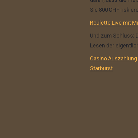
Sie 800 CHF riskier
Roulette Live mit M
Und zum Schluss: Di
Lesen der eigentli
Casino Auszahlung 
Starburst