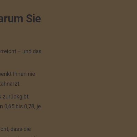
arum Sie
rreicht – und das
henkt Ihnen nie
Zahnarzt.
s zurückgibt,
0,65 bis 0,78, je
cht, dass die