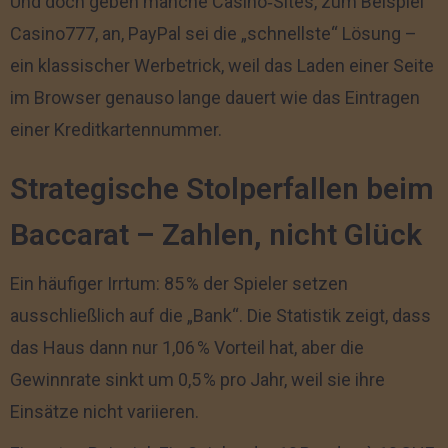
Und doch geben manche Casino‑Sites, zum Beispiel
Casino777, an, PayPal sei die „schnellste“ Lösung –
ein klassischer Werbetrick, weil das Laden einer Seite
im Browser genauso lange dauert wie das Eintragen
einer Kreditkartennummer.
Strategische Stolperfallen beim
Baccarat – Zahlen, nicht Glück
Ein häufiger Irrtum: 85 % der Spieler setzen
ausschließlich auf die „Bank“. Die Statistik zeigt, dass
das Haus dann nur 1,06 % Vorteil hat, aber die
Gewinnrate sinkt um 0,5 % pro Jahr, weil sie ihre
Einsätze nicht variieren.