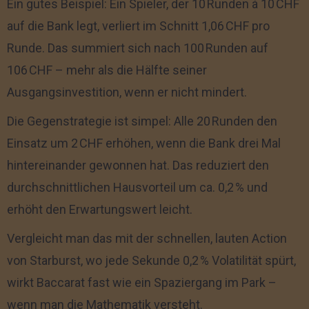
Ein gutes Beispiel: Ein Spieler, der 10 Runden à 10 CHF
auf die Bank legt, verliert im Schnitt 1,06 CHF pro
Runde. Das summiert sich nach 100 Runden auf
106 CHF – mehr als die Hälfte seiner
Ausgangsinvestition, wenn er nicht mindert.
Die Gegenstrategie ist simpel: Alle 20 Runden den
Einsatz um 2 CHF erhöhen, wenn die Bank drei Mal
hintereinander gewonnen hat. Das reduziert den
durchschnittlichen Hausvorteil um ca. 0,2 % und
erhöht den Erwartungswert leicht.
Vergleicht man das mit der schnellen, lauten Action
von Starburst, wo jede Sekunde 0,2 % Volatilität spürt,
wirkt Baccarat fast wie ein Spaziergang im Park –
wenn man die Mathematik versteht.