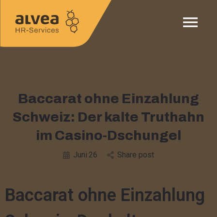
menu
Baccarat ohne Einzahlung
Schweiz: Der kalte Truthahn
im Casino-Dschungel
Juni
26
Share post
Baccarat ohne Einzahlung