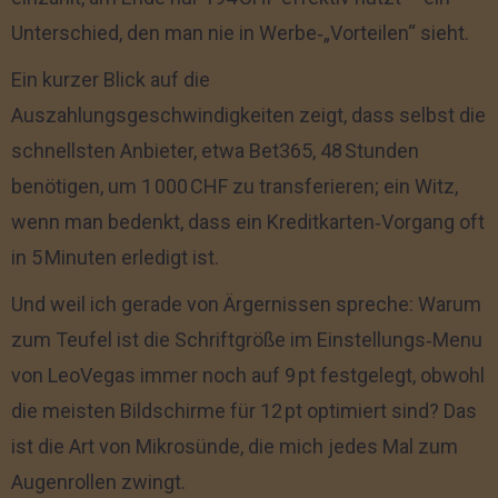
Unterschied, den man nie in Werbe‑„Vorteilen“ sieht.
Ein kurzer Blick auf die
Auszahlungsgeschwindigkeiten zeigt, dass selbst die
schnellsten Anbieter, etwa Bet365, 48 Stunden
benötigen, um 1 000 CHF zu transferieren; ein Witz,
wenn man bedenkt, dass ein Kreditkarten‑Vorgang oft
in 5 Minuten erledigt ist.
Und weil ich gerade von Ärgernissen spreche: Warum
zum Teufel ist die Schriftgröße im Einstellungs‑Menu
von LeoVegas immer noch auf 9 pt festgelegt, obwohl
die meisten Bildschirme für 12 pt optimiert sind? Das
ist die Art von Mikrosünde, die mich jedes Mal zum
Augenrollen zwingt.