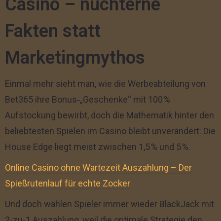
Casino – nüchterne
Fakten statt
Marketingmythos
Einmal mehr sieht man, wie die Werbeabteilung von
Bet365 ihre Bonus‑„Geschenke“ mit 100 %
Aufstockung bewirbt, doch die Mathematik hinter den
beliebtesten Spielen im Casino bleibt unverändert: Die
House Edge liegt meist zwischen 1,5 % und 5 %.
Online Casino ohne Wartezeit Auszahlung – Der
Spießrutenlauf für echte Zocker
Und doch wählen Spieler immer wieder BlackJack mit
2‑zu‑1 Auszahlung, weil die optimale Strategie den