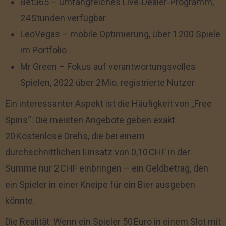
Bet365 – umfangreiches Live‑Dealer‑Programm,
24 Stunden verfügbar
LeoVegas – mobile Optimierung, über 1 200 Spiele
im Portfolio
Mr Green – Fokus auf verantwortungsvolles
Spielen, 2022 über 2 Mio. registrierte Nutzer
Ein interessanter Aspekt ist die Häufigkeit von „Free
Spins“: Die meisten Angebote geben exakt
20 Kostenlose Drehs, die bei einem
durchschnittlichen Einsatz von 0,10 CHF in der
Summe nur 2 CHF einbringen – ein Geldbetrag, den
ein Spieler in einer Kneipe für ein Bier ausgeben
könnte.
Die Realität: Wenn ein Spieler 50 Euro in einem Slot mit