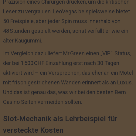
Präzision eines Chirurgen drucken, um die kritischen
Leser zu vergraulen. LeoVegas beispielsweise bietet
50 Freispiele, aber jeder Spin muss innerhalb von
48 Stunden gespielt werden, sonst verfällt er wie ein
alter Kaugummi.
Im Vergleich dazu liefert Mr Green einen „VIP“‑Status,
der bei 1 500 CHF Einzahlung erst nach 30 Tagen
aktiviert wird – ein Versprechen, das eher an ein Motel
mit frisch gestrichenen Wänden erinnert als an Luxus.
Und das ist genau das, was wir bei den besten Bern
Casino Seiten vermeiden sollten.
Slot‑Mechanik als Lehrbeispiel für
versteckte Kosten