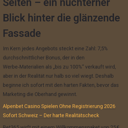
Seiten – ein nüchterner
Blick hinter die glänzende
Fassade
Im Kern jedes Angebots steckt eine Zahl: 7,5%
durchschnittlicher Bonus, der in den
Werbe‑Materialien als „bis zu 100%“ verkauft wird,
aber in der Realität nur halb so viel wiegt. Deshalb
beginne ich sofort mit den harten Fakten, bevor das
Marketing die Oberhand gewinnt.
Alpenbet Casino Spielen Ohne Registrierung 2026
Sofort Schweiz – Der harte Realitätscheck
Bet365 wirft mit einem Willkommenspaket von 25 €