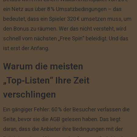
ein Netz aus über 8 % Umsatzbedingungen – das
bedeutet, dass ein Spieler 320 € umsetzen muss, um
den Bonus zu räumen. Wer das nicht versteht, wird
schnell vom nächsten „Free Spin“ beleidigt. Und das
ist erst der Anfang.
Warum die meisten
„Top‑Listen“ Ihre Zeit
verschlingen
Ein gängiger Fehler: 60 % der Besucher verlassen die
Seite, bevor sie die AGB gelesen haben. Das liegt
daran, dass die Anbieter ihre Bedingungen mit der