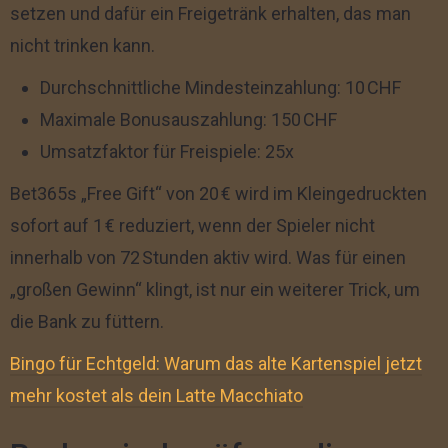
setzen und dafür ein Freigetränk erhalten, das man
nicht trinken kann.
Durchschnittliche Mindesteinzahlung: 10 CHF
Maximale Bonusauszahlung: 150 CHF
Umsatzfaktor für Freispiele: 25x
Bet365s „Free Gift“ von 20 € wird im Kleingedruckten
sofort auf 1 € reduziert, wenn der Spieler nicht
innerhalb von 72 Stunden aktiv wird. Was für einen
„großen Gewinn“ klingt, ist nur ein weiterer Trick, um
die Bank zu füttern.
Bingo für Echtgeld: Warum das alte Kartenspiel jetzt
mehr kostet als dein Latte Macchiato