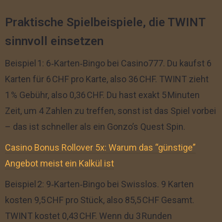
Praktische Spielbeispiele, die TWINT
sinnvoll einsetzen
Beispiel 1: 6‑Karten‑Bingo bei Casino777. Du kaufst 6
Karten für 6 CHF pro Karte, also 36 CHF. TWINT zieht
1 % Gebühr, also 0,36 CHF. Du hast exakt 5 Minuten
Zeit, um 4 Zahlen zu treffen, sonst ist das Spiel vorbei
– das ist schneller als ein Gonzo’s Quest Spin.
Casino Bonus Rollover 5x: Warum das “günstige”
Angebot meist ein Kalkül ist
Beispiel 2: 9‑Karten‑Bingo bei Swisslos. 9 Karten
kosten 9,5 CHF pro Stück, also 85,5 CHF Gesamt.
TWINT kostet 0,43 CHF. Wenn du 3 Runden