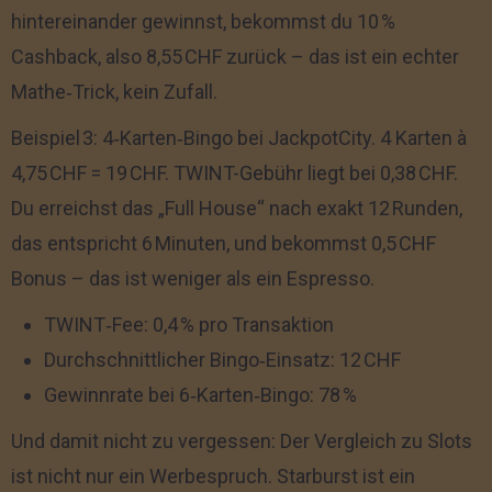
hintereinander gewinnst, bekommst du 10 %
Cashback, also 8,55 CHF zurück – das ist ein echter
Mathe‑Trick, kein Zufall.
Beispiel 3: 4‑Karten‑Bingo bei JackpotCity. 4 Karten à
4,75 CHF = 19 CHF. TWINT-Gebühr liegt bei 0,38 CHF.
Du erreichst das „Full House“ nach exakt 12 Runden,
das entspricht 6 Minuten, und bekommst 0,5 CHF
Bonus – das ist weniger als ein Espresso.
TWINT‑Fee: 0,4 % pro Transaktion
Durchschnittlicher Bingo‑Einsatz: 12 CHF
Gewinnrate bei 6‑Karten‑Bingo: 78 %
Und damit nicht zu vergessen: Der Vergleich zu Slots
ist nicht nur ein Werbespruch. Starburst ist ein