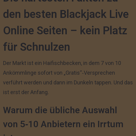
den besten Blackjack Live
Online Seiten – kein Platz
für Schnulzen
Der Markt ist ein Haifischbecken, in dem 7 von 10
Ankömmlinge sofort von „Gratis“‑Versprechen
verführt werden und dann im Dunkeln tappen. Und das
ist erst der Anfang.
Warum die übliche Auswahl
von 5‑10 Anbietern ein Irrtum