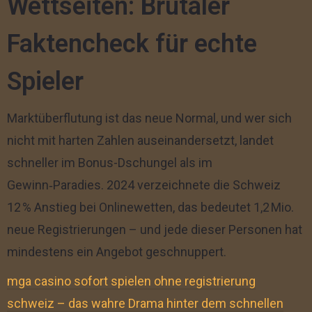
Wettseiten: Brutaler
Faktencheck für echte
Spieler
Marktüberflutung ist das neue Normal, und wer sich
nicht mit harten Zahlen auseinandersetzt, landet
schneller im Bonus-Dschungel als im
Gewinn‑Paradies. 2024 verzeichnete die Schweiz
12 % Anstieg bei Onlinewetten, das bedeutet 1,2 Mio.
neue Registrierungen – und jede dieser Personen hat
mindestens ein Angebot geschnuppert.
mga casino sofort spielen ohne registrierung
schweiz – das wahre Drama hinter dem schnellen