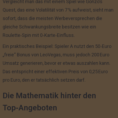
Vergleicht man das mit einem Spiel wie Gonzo’s
Quest, das eine Volatilität von 7 % aufweist, sieht man
sofort, dass die meisten Werbe­versprechen die
gleiche Schwankungsbreite besitzen wie ein
Roulette‑Spin mit 0‑Karte‑Einfluss.
Ein praktisches Beispiel: Spieler A nutzt den 50‑Euro
„freie“ Bonus von LeoVegas, muss jedoch 200 Euro
Umsatz generieren, bevor er etwas auszahlen kann.
Das entspricht einer effektiven Preis von 0,25 Euro
pro Euro, den er tatsächlich setzen darf.
Die Mathematik hinter den
Top‑Angeboten