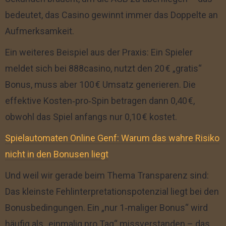
bedeutet, das Casino gewinnt immer das Doppelte an
Aufmerksamkeit.
Ein weiteres Beispiel aus der Praxis: Ein Spieler
meldet sich bei 888casino, nutzt den 20 € „gratis“
Bonus, muss aber 100 € Umsatz generieren. Die
effektive Kosten‑pro‑Spin betragen dann 0,40 €,
obwohl das Spiel anfangs nur 0,10 € kostet.
Spielautomaten Online Genf: Warum das wahre Risiko
nicht in den Bonusen liegt
Und weil wir gerade beim Thema Transparenz sind:
Das kleinste Fehlinterpretationspotenzial liegt bei den
Bonusbedingungen. Ein „nur 1‑maliger Bonus“ wird
häufig als „einmalig pro Tag“ missverstanden – das