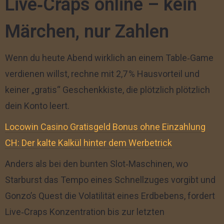
Live‑Craps online – kein
Märchen, nur Zahlen
Wenn du heute Abend wirklich an einem Table‑Game
verdienen willst, rechne mit 2,7 % Hausvorteil und
keiner „gratis“ Geschenkkiste, die plötzlich plötzlich
dein Konto leert.
Locowin Casino Gratisgeld Bonus ohne Einzahlung
CH: Der kalte Kalkül hinter dem Werbetrick
Anders als bei den bunten Slot‑Maschinen, wo
Starburst das Tempo eines Schnellzuges vorgibt und
Gonzo’s Quest die Volatilität eines Erdbebens, fordert
Live‑Craps Konzentration bis zur letzten