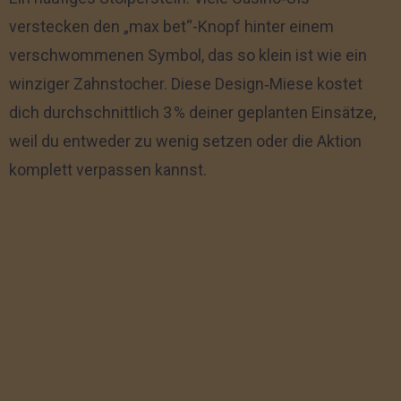
verstecken den „max bet“-Knopf hinter einem
verschwommenen Symbol, das so klein ist wie ein
winziger Zahnstocher. Diese Design‑Miese kostet
dich durchschnittlich 3 % deiner geplanten Einsätze,
weil du entweder zu wenig setzen oder die Aktion
komplett verpassen kannst.