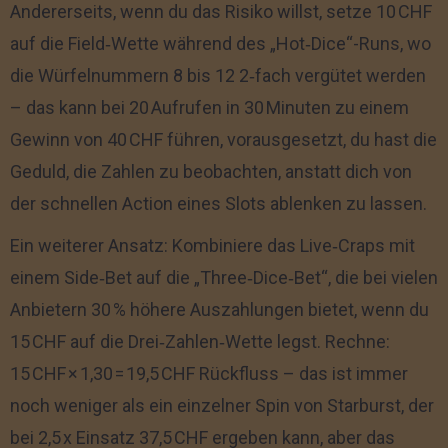
Andererseits, wenn du das Risiko willst, setze 10 CHF
auf die Field‑Wette während des „Hot‑Dice“-Runs, wo
die Würfelnummern 8 bis 12 2‑fach vergütet werden
– das kann bei 20 Aufrufen in 30 Minuten zu einem
Gewinn von 40 CHF führen, vorausgesetzt, du hast die
Geduld, die Zahlen zu beobachten, anstatt dich von
der schnellen Action eines Slots ablenken zu lassen.
Ein weiterer Ansatz: Kombiniere das Live‑Craps mit
einem Side‑Bet auf die „Three‑Dice‑Bet“, die bei vielen
Anbietern 30 % höhere Auszahlungen bietet, wenn du
15 CHF auf die Drei‑Zahlen‑Wette legst. Rechne:
15 CHF × 1,30 = 19,5 CHF Rückfluss – das ist immer
noch weniger als ein einzelner Spin von Starburst, der
bei 2,5 x Einsatz 37,5 CHF ergeben kann, aber das