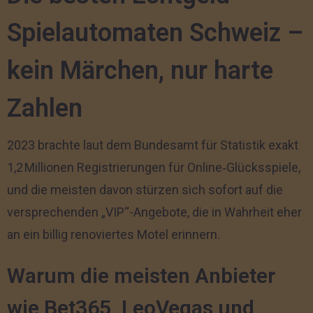
Spielautomaten Schweiz –
kein Märchen, nur harte
Zahlen
2023 brachte laut dem Bundesamt für Statistik exakt
1,2 Millionen Registrierungen für Online‑Glücksspiele,
und die meisten davon stürzen sich sofort auf die
versprechenden „VIP“-Angebote, die in Wahrheit eher
an ein billig renoviertes Motel erinnern.
Warum die meisten Anbieter
wie Bet365, LeoVegas und