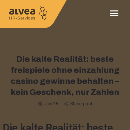
menu
Die kalte Realität: beste
freispiele ohne einzahlung
casino gewinne behalten –
kein Geschenk, nur Zahlen
Juni
26
Share post
Die kalte Realität: beste