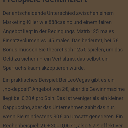
Der entscheidende Unterschied zwischen einem
Marketing‑Killer wie 888casino und einem fairen
Angebot liegt in der Bedingungs‑Matrix: 25‑males
Einsatzvolumen vs. 45‑males. Das bedeutet, bei 5 €
Bonus müssen Sie theoretisch 125 € spielen, um das
Geld zu sichern – ein Verhältnis, das selbst ein
Sparfuchs kaum akzeptieren würde.
Ein praktisches Beispiel: Bei LeoVegas gibt es ein
„no‑deposit“ Angebot von 2 €, aber die Gewinnmaxime
liegt bei 0,20 € pro Spin. Das ist weniger als ein kleiner
Cappuccino, aber das Unternehmen zahlt das nur,
wenn Sie mindestens 30 € an Umsatz generieren. Ein
Rechenbeispiel: 2 € ÷ 30 = 0,067 €, also 6,7 % effektiver