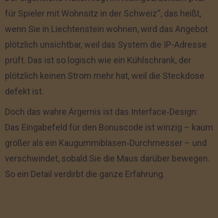
für Spieler mit Wohnsitz in der Schweiz“, das heißt,
wenn Sie in Liechtenstein wohnen, wird das Angebot
plötzlich unsichtbar, weil das System die IP-Adresse
prüft. Das ist so logisch wie ein Kühlschrank, der
plötzlich keinen Strom mehr hat, weil die Steckdose
defekt ist.
Doch das wahre Ärgernis ist das Interface‑Design:
Das Eingabefeld für den Bonuscode ist winzig – kaum
größer als ein Kaugummiblasen‑Durchmesser – und
verschwindet, sobald Sie die Maus darüber bewegen.
So ein Detail verdirbt die ganze Erfahrung.