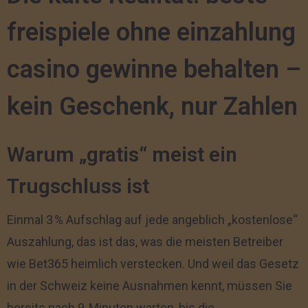
freispiele ohne einzahlung
casino gewinne behalten –
kein Geschenk, nur Zahlen
Warum „gratis“ meist ein
Trugschluss ist
Einmal 3 % Aufschlag auf jede angeblich „kostenlose“
Auszahlung, das ist das, was die meisten Betreiber
wie Bet365 heimlich verstecken. Und weil das Gesetz
in der Schweiz keine Ausnahmen kennt, müssen Sie
bereits nach 9 Minuten warten, bis die