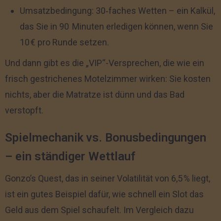
Umsatzbedingung: 30‑faches Wetten – ein Kalkül,
das Sie in 90 Minuten erledigen können, wenn Sie
10 € pro Runde setzen.
Und dann gibt es die „VIP“-Versprechen, die wie ein
frisch gestrichenes Motelzimmer wirken: Sie kosten
nichts, aber die Matratze ist dünn und das Bad
verstopft.
Spielmechanik vs. Bonusbedingungen
– ein ständiger Wettlauf
Gonzo’s Quest, das in seiner Volatilität von 6,5 % liegt,
ist ein gutes Beispiel dafür, wie schnell ein Slot das
Geld aus dem Spiel schaufelt. Im Vergleich dazu