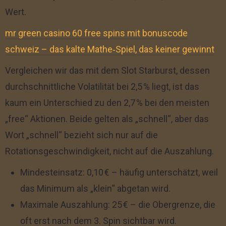
Wert.
mr green casino 60 free spins mit bonuscode
schweiz – das kalte Mathe‑Spiel, das keiner gewinnt
Vergleichen wir das mit dem Slot Starburst, dessen
durchschnittliche Volatilität bei 2,5 % liegt, ist das
kaum ein Unterschied zu den 2,7 % bei den meisten
„free“ Aktionen. Beide gelten als „schnell“, aber das
Wort „schnell“ bezieht sich nur auf die
Rotationsgeschwindigkeit, nicht auf die Auszahlung.
Mindesteinsatz: 0,10 € – häufig unterschätzt, weil
das Minimum als „klein“ abgetan wird.
Maximale Auszahlung: 25 € – die Obergrenze, die
oft erst nach dem 3. Spin sichtbar wird.