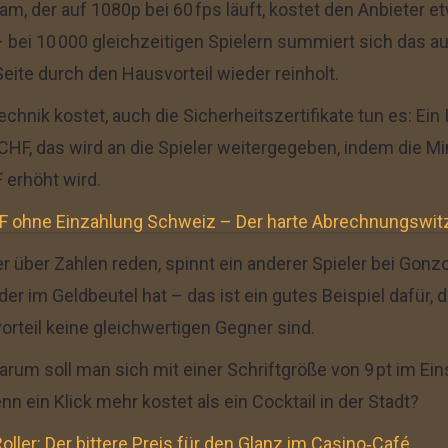
am, der auf 1080p bei 60 fps läuft, kostet den Anbieter e
 bei 10 000 gleichzeitigen Spielern summiert sich das au
Seite durch den Hausvorteil wieder reinholt.
echnik kostet, auch die Sicherheitszertifikate tun es: Ein
 CHF, das wird an die Spieler weitergegeben, indem die 
 erhöht wird.
HF ohne Einzahlung Schweiz – Der harte Abrechnungswit
r über Zahlen reden, spinnt ein anderer Spieler bei Gonz
der im Geldbeutel hat – das ist ein gutes Beispiel dafür, da
rteil keine gleichwertigen Gegner sind.
rum soll man sich mit einer Schriftgröße von 9 pt im E
n ein Klick mehr kostet als ein Cocktail in der Stadt?
oller: Der bittere Preis für den Glanz im Casino‑Café