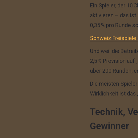
Ein Spieler, der 1
aktivieren – das is
0,35 % pro Runde sc
Schweiz Freispiele
Und weil die Betrei
2,5 % Provision auf 
über 200 Runden, er
Die meisten Spieler 
Wirklichkeit ist das
Technik, V
Gewinner