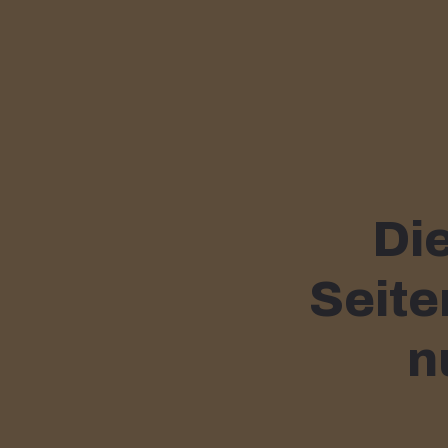
Für
Die
Seite
n