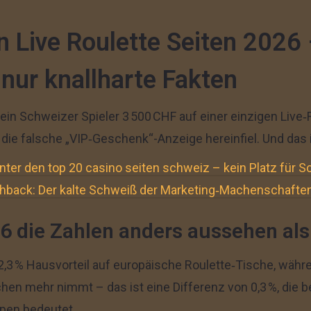
n Live Roulette Seiten 2026
nur knallharte Fakten
ein Schweizer Spieler 3 500 CHF auf einer einzigen Live
f die falsche „VIP‑Geschenk“-Anzeige hereinfiel. Und das 
inter den top 20 casino seiten schweiz – kein Platz für
hback: Der kalte Schweiß der Marketing‑Machenschafte
 die Zahlen anders aussehen als
 2,3 % Hausvorteil auf europäische Roulette‑Tische, wäh
chen mehr nimmt – das ist eine Differenz von 0,3 %, die b
pen bedeutet.