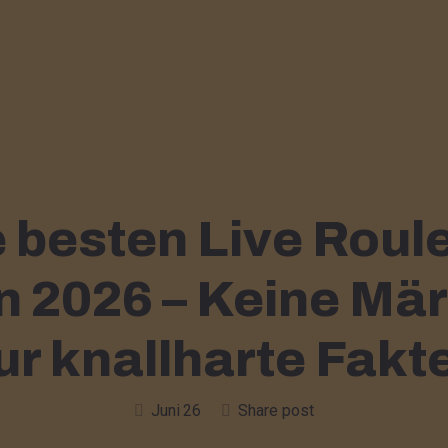
 Bewerber
Für Unternehmen
Offene Stellen
 besten Live Roul
n 2026 – Keine Mä
ur knallharte Fakt
Juni
26
Share post