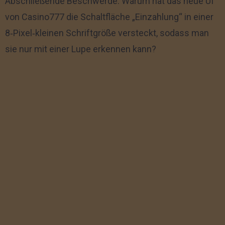
Abschließende Beschwerde: Warum hat das neue UI
von Casino777 die Schaltfläche „Einzahlung“ in einer
8‑Pixel‑kleinen Schriftgröße versteckt, sodass man
sie nur mit einer Lupe erkennen kann?