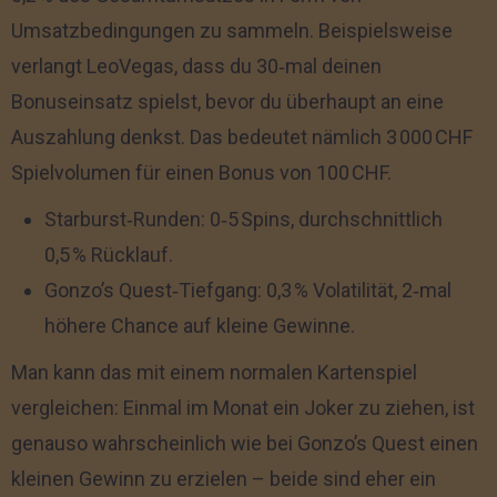
Umsatzbedingungen zu sammeln. Beispielsweise
verlangt LeoVegas, dass du 30‑mal deinen
Bonuseinsatz spielst, bevor du überhaupt an eine
Auszahlung denkst. Das bedeutet nämlich 3 000 CHF
Spielvolumen für einen Bonus von 100 CHF.
Starburst‑Runden: 0‑5 Spins, durchschnittlich
0,5 % Rücklauf.
Gonzo’s Quest‑Tiefgang: 0,3 % Volatilität, 2‑mal
höhere Chance auf kleine Gewinne.
Man kann das mit einem normalen Kartenspiel
vergleichen: Einmal im Monat ein Joker zu ziehen, ist
genauso wahrscheinlich wie bei Gonzo’s Quest einen
kleinen Gewinn zu erzielen – beide sind eher ein