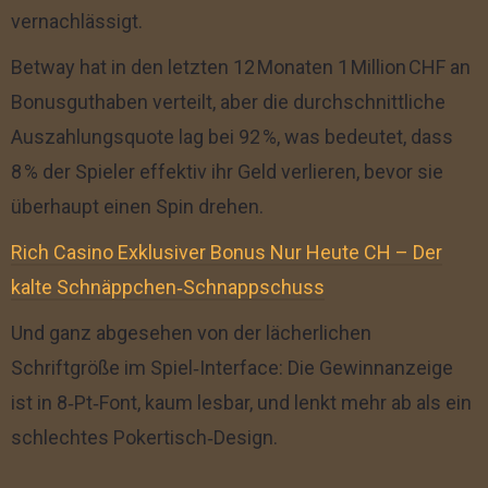
vernachlässigt.
Betway hat in den letzten 12 Monaten 1 Million CHF an
Bonusguthaben verteilt, aber die durchschnittliche
Auszahlungsquote lag bei 92 %, was bedeutet, dass
8 % der Spieler effektiv ihr Geld verlieren, bevor sie
überhaupt einen Spin drehen.
Rich Casino Exklusiver Bonus Nur Heute CH – Der
kalte Schnäppchen‑Schnappschuss
Und ganz abgesehen von der lächerlichen
Schriftgröße im Spiel‑Interface: Die Gewinnanzeige
ist in 8‑Pt‑Font, kaum lesbar, und lenkt mehr ab als ein
schlechtes Pokertisch‑Design.