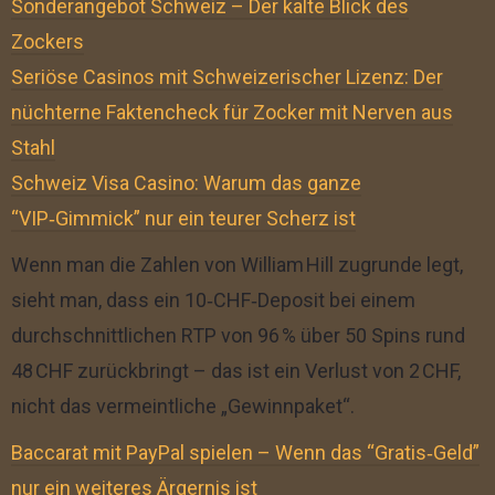
Sonderangebot Schweiz – Der kalte Blick des
Zockers
Seriöse Casinos mit Schweizerischer Lizenz: Der
nüchterne Faktencheck für Zocker mit Nerven aus
Stahl
Schweiz Visa Casino: Warum das ganze
“VIP‑Gimmick” nur ein teurer Scherz ist
Wenn man die Zahlen von William Hill zugrunde legt,
sieht man, dass ein 10‑CHF‑Deposit bei einem
durchschnittlichen RTP von 96 % über 50 Spins rund
48 CHF zurückbringt – das ist ein Verlust von 2 CHF,
nicht das vermeintliche „Gewinnpaket“.
Baccarat mit PayPal spielen – Wenn das “Gratis‑Geld”
nur ein weiteres Ärgernis ist