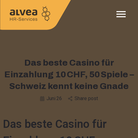
menu
Das beste Casino für
Einzahlung 10 CHF, 50 Spiele –
Schweiz kennt keine Gnade
Juni
26
Share post
Das beste Casino für