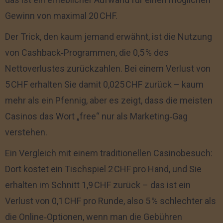
Gewinn von maximal 20 CHF.
Der Trick, den kaum jemand erwähnt, ist die Nutzung
von Cashback‑Programmen, die 0,5 % des
Nettoverlustes zurückzahlen. Bei einem Verlust von
5 CHF erhalten Sie damit 0,025 CHF zurück – kaum
mehr als ein Pfennig, aber es zeigt, dass die meisten
Casinos das Wort „free“ nur als Marketing‑Gag
verstehen.
Ein Vergleich mit einem traditionellen Casinobesuch:
Dort kostet ein Tischspiel 2 CHF pro Hand, und Sie
erhalten im Schnitt 1,9 CHF zurück – das ist ein
Verlust von 0,1 CHF pro Runde, also 5 % schlechter als
die Online‑Optionen, wenn man die Gebühren