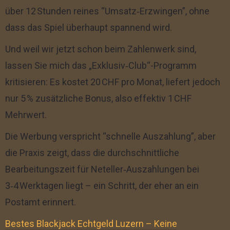
über 12 Stunden reines “Umsatz‑Erzwingen”, ohne
dass das Spiel überhaupt spannend wird.
Und weil wir jetzt schon beim Zahlenwerk sind,
lassen Sie mich das „Exklusiv‑Club“-Programm
kritisieren: Es kostet 20 CHF pro Monat, liefert jedoch
nur 5 % zusätzliche Bonus, also effektiv 1 CHF
Mehrwert.
Die Werbung verspricht “schnelle Auszahlung”, aber
die Praxis zeigt, dass die durchschnittliche
Bearbeitungszeit für Neteller‑Auszahlungen bei
3‑4 Werktagen liegt – ein Schritt, der eher an ein
Postamt erinnert.
Bestes Blackjack Echtgeld Luzern – Keine