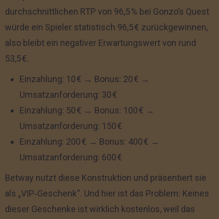
durchschnittlichen RTP von 96,5 % bei Gonzo’s Quest
würde ein Spieler statistisch 96,5 € zurückgewinnen,
also bleibt ein negativer Erwartungswert von rund
53,5 €.
Einzahlung: 10 € → Bonus: 20 € →
Umsatzanforderung: 30 €
Einzahlung: 50 € → Bonus: 100 € →
Umsatzanforderung: 150 €
Einzahlung: 200 € → Bonus: 400 € →
Umsatzanforderung: 600 €
Betway nutzt diese Konstruktion und präsentiert sie
als „VIP‑Geschenk“. Und hier ist das Problem: Keines
dieser Geschenke ist wirklich kostenlos, weil das