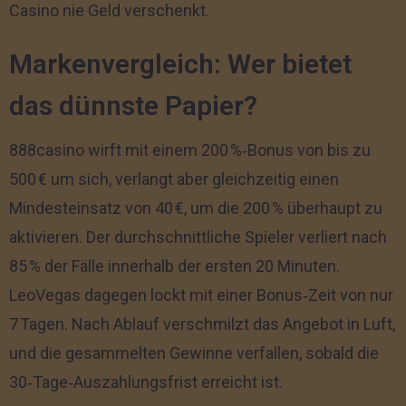
Casino nie Geld verschenkt.
Markenvergleich: Wer bietet
das dünnste Papier?
888casino wirft mit einem 200 %‑Bonus von bis zu
500 € um sich, verlangt aber gleichzeitig einen
Mindesteinsatz von 40 €, um die 200 % überhaupt zu
aktivieren. Der durchschnittliche Spieler verliert nach
85 % der Fälle innerhalb der ersten 20 Minuten.
LeoVegas dagegen lockt mit einer Bonus‑Zeit von nur
7 Tagen. Nach Ablauf verschmilzt das Angebot in Luft,
und die gesammelten Gewinne verfallen, sobald die
30‑Tage‑Auszahlungsfrist erreicht ist.