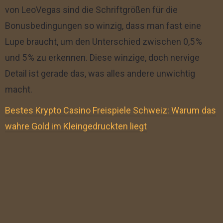
von LeoVegas sind die Schriftgrößen für die
Bonusbedingungen so winzig, dass man fast eine
Lupe braucht, um den Unterschied zwischen 0,5 %
und 5 % zu erkennen. Diese winzige, doch nervige
Detail ist gerade das, was alles andere unwichtig
macht.
Bestes Krypto Casino Freispiele Schweiz: Warum das
wahre Gold im Kleingedruckten liegt