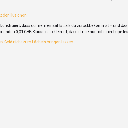
der Illusionen
 konstruiert, dass du mehr einzahlst, als du zurückbekommst – und da
idenden 0,01 CHF‑Klauseln so klein ist, dass du sie nur mit einer Lupe le
as Geld nicht zum Lächeln bringen lassen