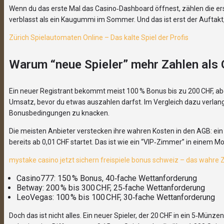
Wenn du das erste Mal das Casino‑Dashboard öffnest, zählen die erst
verblasst als ein Kaugummi im Sommer. Und das ist erst der Auftakt,
Zürich Spielautomaten Online – Das kalte Spiel der Profis
Warum “neue Spieler” mehr Zahlen als 
Ein neuer Registrant bekommt meist 100 % Bonus bis zu 200 CHF, ab
Umsatz, bevor du etwas auszahlen darfst. Im Vergleich dazu verlangt 
Bonusbedingungen zu knacken.
Die meisten Anbieter verstecken ihre wahren Kosten in den AGB: ein
bereits ab 0,01 CHF startet. Das ist wie ein “VIP‑Zimmer” in einem M
mystake casino jetzt sichern freispiele bonus schweiz – das wahr
Casino777: 150 % Bonus, 40‑fache Wettanforderung
Betway: 200 % bis 300 CHF, 25‑fache Wettanforderung
LeoVegas: 100 % bis 100 CHF, 30‑fache Wettanforderung
Doch das ist nicht alles. Ein neuer Spieler, der 20 CHF in ein 5‑Münze