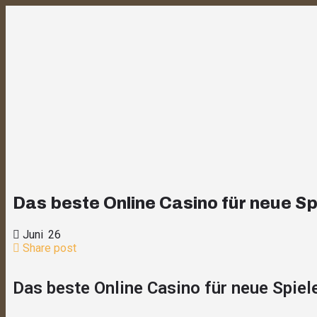
Das beste Online Casino für neue Sp
Juni
26
Share post
Das beste Online Casino für neue Spie