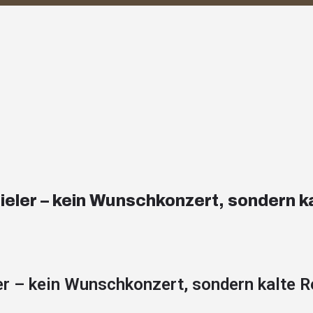
ieler – kein Wunschkonzert, sondern 
ler – kein Wunschkonzert, sondern kalte 