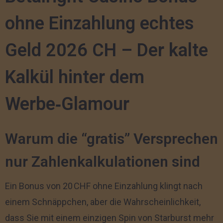
ohne Einzahlung echtes
Geld 2026 CH – Der kalte
Kalkül hinter dem
Werbe‑Glamour
Warum die “gratis” Versprechen
nur Zahlenkalkulationen sind
Ein Bonus von 20 CHF ohne Einzahlung klingt nach
einem Schnäppchen, aber die Wahrscheinlichkeit,
dass Sie mit einem einzigen Spin von Starburst mehr