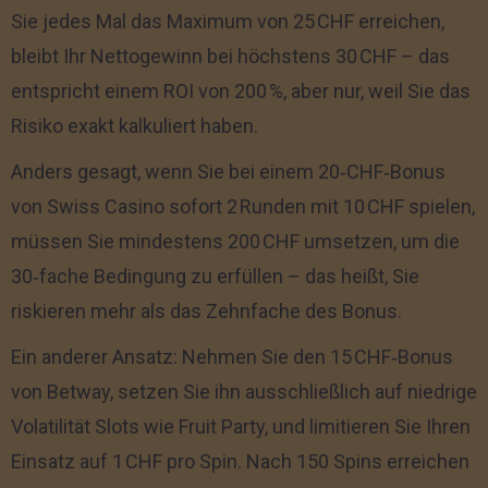
Sie jedes Mal das Maximum von 25 CHF erreichen,
bleibt Ihr Nettogewinn bei höchstens 30 CHF – das
entspricht einem ROI von 200 %, aber nur, weil Sie das
Risiko exakt kalkuliert haben.
Anders gesagt, wenn Sie bei einem 20‑CHF‑Bonus
von Swiss Casino sofort 2 Runden mit 10 CHF spielen,
müssen Sie mindestens 200 CHF umsetzen, um die
30‑fache Bedingung zu erfüllen – das heißt, Sie
riskieren mehr als das Zehnfache des Bonus.
Ein anderer Ansatz: Nehmen Sie den 15 CHF‑Bonus
von Betway, setzen Sie ihn ausschließlich auf niedrige
Volatilität Slots wie Fruit Party, und limitieren Sie Ihren
Einsatz auf 1 CHF pro Spin. Nach 150 Spins erreichen