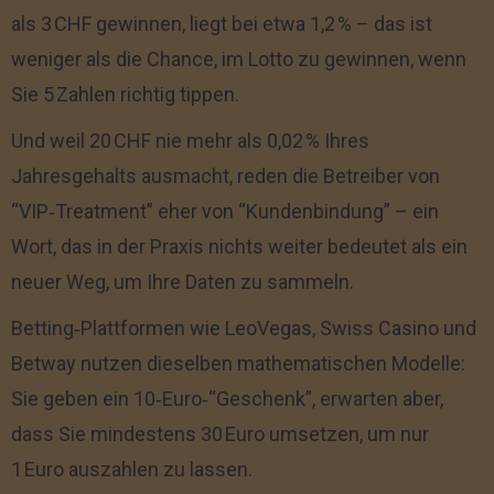
als 3 CHF gewinnen, liegt bei etwa 1,2 % – das ist
weniger als die Chance, im Lotto zu gewinnen, wenn
Sie 5 Zahlen richtig tippen.
Und weil 20 CHF nie mehr als 0,02 % Ihres
Jahresgehalts ausmacht, reden die Betreiber von
“VIP‑Treatment” eher von “Kundenbindung” – ein
Wort, das in der Praxis nichts weiter bedeutet als ein
neuer Weg, um Ihre Daten zu sammeln.
Betting‑Plattformen wie LeoVegas, Swiss Casino und
Betway nutzen dieselben mathematischen Modelle:
Sie geben ein 10‑Euro‑“Geschenk”, erwarten aber,
dass Sie mindestens 30 Euro umsetzen, um nur
1 Euro auszahlen zu lassen.