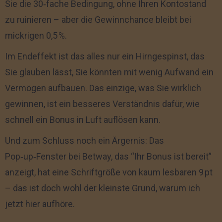
Sie die 30‑fache Bedingung, ohne Ihren Kontostand
zu ruinieren – aber die Gewinnchance bleibt bei
mickrigen 0,5 %.
Im Endeffekt ist das alles nur ein Hirngespinst, das
Sie glauben lässt, Sie könnten mit wenig Aufwand ein
Vermögen aufbauen. Das einzige, was Sie wirklich
gewinnen, ist ein besseres Verständnis dafür, wie
schnell ein Bonus in Luft auflösen kann.
Und zum Schluss noch ein Ärgernis: Das
Pop‑up‑Fenster bei Betway, das “Ihr Bonus ist bereit”
anzeigt, hat eine Schriftgröße von kaum lesbaren 9 pt
– das ist doch wohl der kleinste Grund, warum ich
jetzt hier aufhöre.