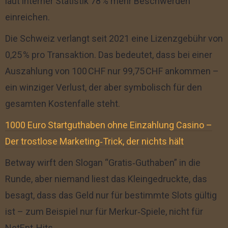
laut interner Statistik 78 % mehr Beschwerden
einreichen.
Die Schweiz verlangt seit 2021 eine Lizenzgebühr von
0,25 % pro Transaktion. Das bedeutet, dass bei einer
Auszahlung von 100 CHF nur 99,75 CHF ankommen –
ein winziger Verlust, der aber symbolisch für den
gesamten Kostenfalle steht.
1000 Euro Startguthaben ohne Einzahlung Casino –
Der trostlose Marketing‑Trick, der nichts hält
Betway wirft den Slogan “Gratis‑Guthaben” in die
Runde, aber niemand liest das Kleingedruckte, das
besagt, dass das Geld nur für bestimmte Slots gültig
ist – zum Beispiel nur für Merkur‑Spiele, nicht für
NetEnt‑Hits.