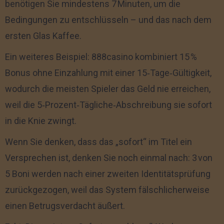
benötigen Sie mindestens 7 Minuten, um die
Bedingungen zu entschlüsseln – und das nach dem
ersten Glas Kaffee.
Ein weiteres Beispiel: 888casino kombiniert 15 %
Bonus ohne Einzahlung mit einer 15‑Tage‑Gültigkeit,
wodurch die meisten Spieler das Geld nie erreichen,
weil die 5‑Prozent‑Tägliche‑Abschreibung sie sofort
in die Knie zwingt.
Wenn Sie denken, dass das „sofort“ im Titel ein
Versprechen ist, denken Sie noch einmal nach: 3 von
5 Boni werden nach einer zweiten Identitätsprüfung
zurückgezogen, weil das System fälschlicherweise
einen Betrugsverdacht äußert.