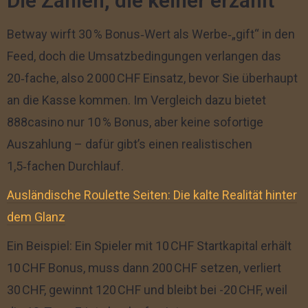
Die Zahlen, die keiner erzählt
Betway wirft 30 % Bonus‑Wert als Werbe‑„gift“ in den
Feed, doch die Umsatzbedingungen verlangen das
20‑fache, also 2 000 CHF Einsatz, bevor Sie überhaupt
an die Kasse kommen. Im Vergleich dazu bietet
888casino nur 10 % Bonus, aber keine sofortige
Auszahlung – dafür gibt’s einen realistischen
1,5‑fachen Durchlauf.
Ausländische Roulette Seiten: Die kalte Realität hinter
dem Glanz
Ein Beispiel: Ein Spieler mit 10 CHF Startkapital erhält
10 CHF Bonus, muss dann 200 CHF setzen, verliert
30 CHF, gewinnt 120 CHF und bleibt bei -20 CHF, weil