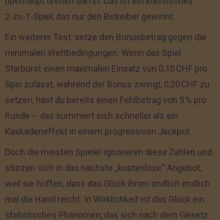
überhaupt drehen darfst. Das ist ein klassisches
2‑zu‑1‑Spiel, das nur den Betreiber gewinnt.
Ein weiterer Test: setze den Bonusbetrag gegen die
minimalen Wettbedingungen. Wenn das Spiel
Starburst einen maximalen Einsatz von 0,10 CHF pro
Spin zulässt, während der Bonus zwingt, 0,20 CHF zu
setzen, hast du bereits einen Fehlbetrag von 5 % pro
Runde – das summiert sich schneller als ein
Kaskadeneffekt in einem progressiven Jackpot.
Doch die meisten Spieler ignorieren diese Zahlen und
stürzen sich in das nächste „kostenlose“ Angebot,
weil sie hoffen, dass das Glück ihnen endlich endlich
mal die Hand reicht. In Wirklichkeit ist das Glück ein
statistisches Phänomen, das sich nach dem Gesetz