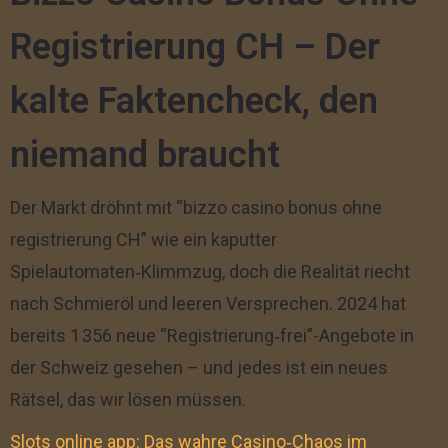
Registrierung CH – Der
kalte Faktencheck, den
niemand braucht
Der Markt dröhnt mit “bizzo casino bonus ohne
registrierung CH” wie ein kaputter
Spielautomaten‑Klimmzug, doch die Realität riecht
nach Schmieröl und leeren Versprechen. 2024 hat
bereits 1 356 neue “Registrierung‑frei”-Angebote in
der Schweiz gesehen – und jedes ist ein neues
Rätsel, das wir lösen müssen.
Slots online app: Das wahre Casino‑Chaos im