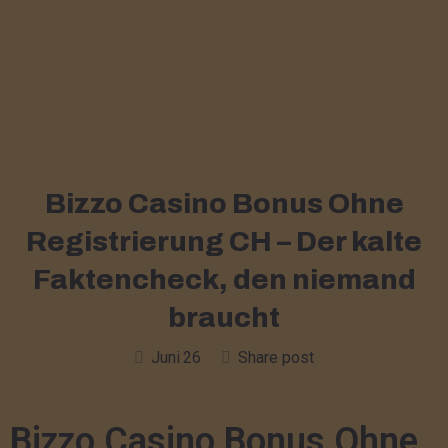
menu
Bizzo Casino Bonus Ohne
Registrierung CH – Der kalte
Faktencheck, den niemand
braucht
Juni
26
Share post
Bizzo Casino Bonus Ohne