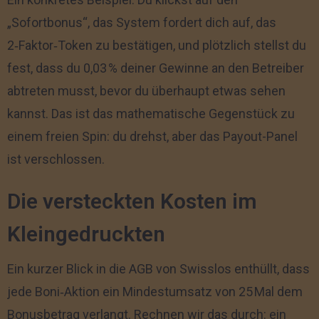
„Sofortbonus“, das System fordert dich auf, das
2‑Faktor‑Token zu bestätigen, und plötzlich stellst du
fest, dass du 0,03 % deiner Gewinne an den Betreiber
abtreten musst, bevor du überhaupt etwas sehen
kannst. Das ist das mathematische Gegenstück zu
einem freien Spin: du drehst, aber das Payout-Panel
ist verschlossen.
Die versteckten Kosten im
Kleingedruckten
Ein kurzer Blick in die AGB von Swisslos enthüllt, dass
jede Boni‑Aktion ein Mindestumsatz von 25 Mal dem
Bonusbetrag verlangt. Rechnen wir das durch: ein