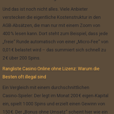
Und das ist noch nicht alles. Viele Anbieter
verstecken die eigentliche Kostenstruktur in den
AGB‑Absätzen, die man nur mit einem Zoom von
400 % lesen kann. Dort steht zum Beispiel, dass jede
„freie“ Runde automatisch von einer „Micro‑Fee“ von
0,01 € belastet wird – das summiert sich schnell zu
2 € über 200 Spins.
Rangliste Casino Online ohne Lizenz: Warum die
Besten oft illegal sind
Ein Vergleich mit einem durchschnittlichen
Casino‑Spieler: Der legt im Monat 200 € eigen‑Kapital
ein, spielt 1 000 Spins und erzielt einen Gewinn von
150 €. Der „Bonus ohne Umsatz“ scheint hier wie ein