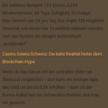
Ein weiteres Beispiel: 12 € Bonus, 0,25 €
Mindesteinsatz, 30‑Tage‑Gültigkeit, 10‑maliger
Max‑Gewinn von 2 € pro Tag. Das ergibt 120 mögliche
Gewinne, von denen nur 12 wirklich realisiert werden,
weil das System die übrigen automatisch
„ausblendet“.
Casino Solana Schweiz: Die kalte Realität hinter dem
Blockchain‑Hype
Wenn du das Ganze mit der schnellen Rate von
Starburst vergleichst – dort kann ein einziger Spin
das Geld um bis zu 0,5 € erhöhen – dann ist der
Bonus‑Kalkül hier ein Schnecken‑Rennen, das man
nie gewinnt.