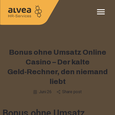
menu
Bonus ohne Umsatz Online
Casino – Der kalte
Geld‑Rechner, den niemand
liebt
Juni
26
Share post
Bonus ohne Umsatz