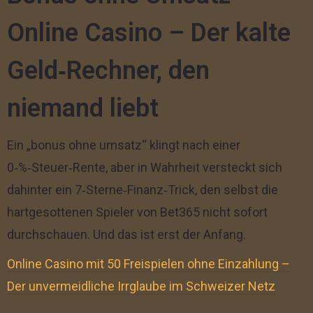
Online Casino – Der kalte
Geld‑Rechner, den
niemand liebt
Ein „bonus ohne umsatz“ klingt nach einer
0‑%‑Steuer‑Rente, aber in Wahrheit versteckt sich
dahinter ein 7‑Sterne‑Finanz‑Trick, den selbst die
hartgesottenen Spieler von Bet365 nicht sofort
durchschauen. Und das ist erst der Anfang.
Online Casino mit 50 Freispielen ohne Einzahlung –
Der unvermeidliche Irrglaube im Schweizer Netz