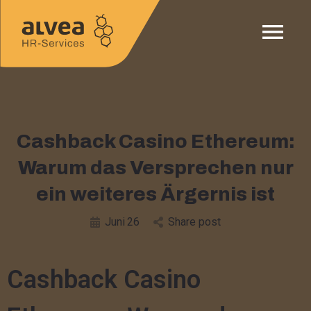
menu
Cashback Casino Ethereum:
Warum das Versprechen nur
ein weiteres Ärgernis ist
Juni
26
Share post
Cashback Casino