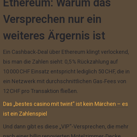
Ethereum: Warum das
Versprechen nur ein
weiteres Ärgernis ist
Ein Cashback‑Deal über Ethereum klingt verlockend,
bis man die Zahlen sieht: 0,5 % Rückzahlung auf
10 000 CHF Einsatz entspricht lediglich 50 CHF, die in
ein Netzwerk mit durchschnittlichen Gas‑Fees von
12 CHF pro Transaktion fließen.
Das „bestes casino mit twint“ ist kein Märchen – es
ist ein Zahlenspiel
Und dann gibt es diese „VIP“-Versprechen, die mehr
nach einer billig renovierten Motelzimmer‑Decke