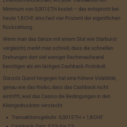
Minimum von 0,001 ETH kostet – das entspricht bei
heute 1,8 CHF, also fast vier Prozent der eigentlichen
Rückzahlung.
Wenn man das Ganze mit einem Slot wie Starburst
vergleicht, merkt man schnell, dass die schnellen
Drehungen dort viel weniger Rechenaufwand
benötigen als ein lästiges Cashback‑Protokoll.
Gonzo’s Quest hingegen hat eine höhere Volatilität,
genau wie das Risiko, dass das Cashback nicht
eintrifft, weil das Casino die Bedingungen in den
Kleingedruckten versteckt.
Transaktionsgebühr: 0,001 ETH ≈ 1,8 CHF
Cashback‑Satz: 0,5 % bis 2 %