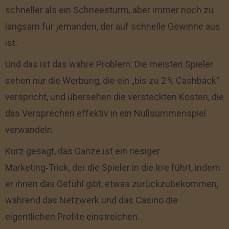
schneller als ein Schneesturm, aber immer noch zu
langsam für jemanden, der auf schnelle Gewinne aus
ist.
Und das ist das wahre Problem: Die meisten Spieler
sehen nur die Werbung, die ein „bis zu 2 % Cashback“
verspricht, und übersehen die versteckten Kosten, die
das Versprechen effektiv in ein Nullsummenspiel
verwandeln.
Kurz gesagt, das Ganze ist ein riesiger
Marketing‑Trick, der die Spieler in die Irre führt, indem
er ihnen das Gefühl gibt, etwas zurückzubekommen,
während das Netzwerk und das Casino die
eigentlichen Profite einstreichen.