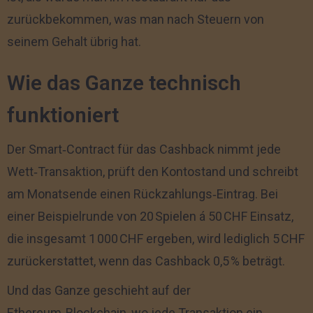
zurückbekommen, was man nach Steuern von
seinem Gehalt übrig hat.
Wie das Ganze technisch
funktioniert
Der Smart‑Contract für das Cashback nimmt jede
Wett‑Transaktion, prüft den Kontostand und schreibt
am Monatsende einen Rückzahlungs‑Eintrag. Bei
einer Beispielrunde von 20 Spielen á 50 CHF Einsatz,
die insgesamt 1 000 CHF ergeben, wird lediglich 5 CHF
zurückerstattet, wenn das Cashback 0,5 % beträgt.
Und das Ganze geschieht auf der
Ethereum‑Blockchain, wo jede Transaktion ein