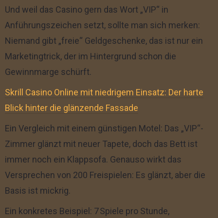
Und weil das Casino gern das Wort „VIP“ in
Anführungszeichen setzt, sollte man sich merken:
Niemand gibt „freie“ Geldgeschenke, das ist nur ein
Marketingtrick, der im Hintergrund schon die
Gewinnmarge schürft.
Skrill Casino Online mit niedrigem Einsatz: Der harte
Blick hinter die glänzende Fassade
Ein Vergleich mit einem günstigen Motel: Das „VIP“-
Zimmer glänzt mit neuer Tapete, doch das Bett ist
immer noch ein Klappsofa. Genauso wirkt das
Versprechen von 200 Freispielen: Es glänzt, aber die
Basis ist mickrig.
Ein konkretes Beispiel: 7 Spiele pro Stunde,