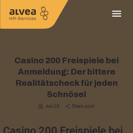
menu
Casino 200 Freispiele bei
Anmeldung: Der bittere
Realitätscheck für jeden
Schnösel
Juni
26
Share post
Casino 200 Freispiele bei