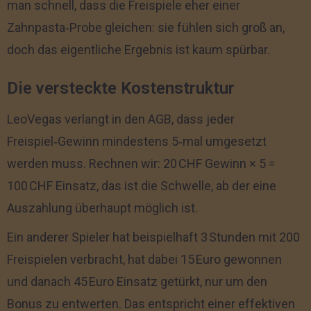
man schnell, dass die Freispiele eher einer
Zahnpasta‑Probe gleichen: sie fühlen sich groß an,
doch das eigentliche Ergebnis ist kaum spürbar.
Die versteckte Kostenstruktur
LeoVegas verlangt in den AGB, dass jeder
Freispiel‑Gewinn mindestens 5‑mal umgesetzt
werden muss. Rechnen wir: 20 CHF Gewinn × 5 =
100 CHF Einsatz, das ist die Schwelle, ab der eine
Auszahlung überhaupt möglich ist.
Ein anderer Spieler hat beispielhaft 3 Stunden mit 200
Freispielen verbracht, hat dabei 15 Euro gewonnen
und danach 45 Euro Einsatz getürkt, nur um den
Bonus zu entwerten. Das entspricht einer effektiven