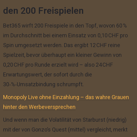
den 200 Freispielen
Bet365 wirft 200 Freispiele in den Topf, wovon 60 %
im Durchschnitt bei einem Einsatz von 0,10 CHF pro
Spin umgesetzt werden. Das ergibt 12 CHF reine
Spielzeit, bevor überhaupt ein kleiner Gewinn von
0,20 CHF pro Runde erzielt wird – also 24 CHF
Erwartungswert, der sofort durch die
30‑%‑Umsatzbindung schrumpft.
Monopoly Live ohne Einzahlung – das wahre Grauen
hinter den Werbeversprechen
Und wenn man die Volatilität von Starburst (niedrig)
mit der von Gonzo’s Quest (mittel) vergleicht, merkt