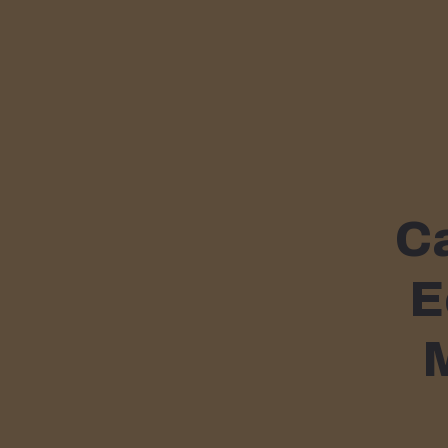
C
E
M