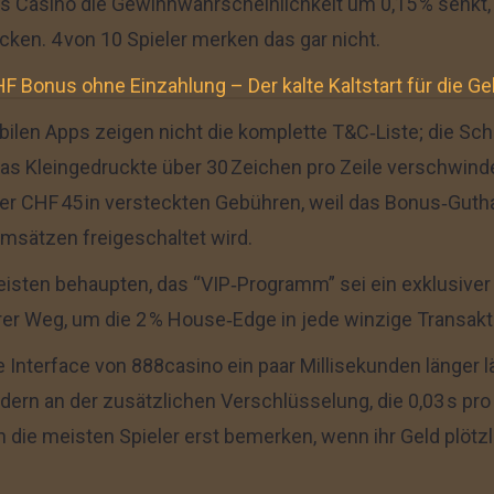
as Casino die Gewinnwahrscheinlichkeit um 0,15 % senkt,
ken. 4 von 10 Spieler merken das gar nicht.
F Bonus ohne Einzahlung – Der kalte Kaltstart für die Ge
ilen Apps zeigen nicht die komplette T&C‑Liste; die Schri
as Kleingedruckte über 30 Zeichen pro Zeile verschwind
äter CHF 45 in versteckten Gebühren, weil das Bonus‑Gut
msätzen freigeschaltet wird.
sten behaupten, das “VIP‑Programm” sei ein exklusiver S
rer Weg, um die 2 % House‑Edge in jede winzige Transak
Interface von 888casino ein paar Millisekunden länger läd
dern an der zusätzlichen Verschlüsselung, die 0,03 s pro
n die meisten Spieler erst bemerken, wenn ihr Geld plötz