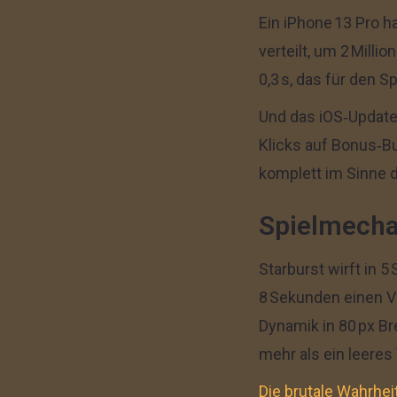
Ein iPhone 13 Pro 
verteilt, um 2 Milli
0,3 s, das für den 
Und das iOS‑Update 
Klicks auf Bonus‑But
komplett im Sinne 
Spielmecha
Starburst wirft in 
8 Sekunden einen Vo
Dynamik in 80 px Br
mehr als ein leeres
Die brutale Wahrheit