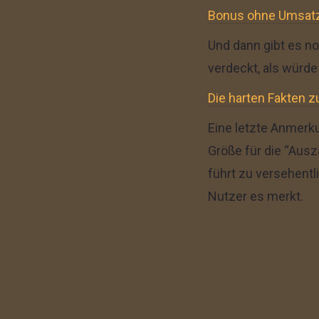
Bonus ohne Umsatz 
Und dann gibt es no
verdeckt, als würde
Die harten Fakten 
Eine letzte Anmerk
Größe für die “Ausz
führt zu versehentl
Nutzer es merkt.