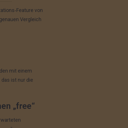
tations‑Feature von
 genauen Vergleich
nden mit einem
das ist nur die
en „free“
erwarteten