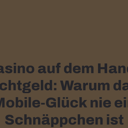
asino auf dem Han
chtgeld: Warum d
obile‑Glück nie e
Schnäppchen ist