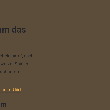
um das
cheinkarte“, doch
hweizer Spieler
u schnellem
iner erklärt
irm