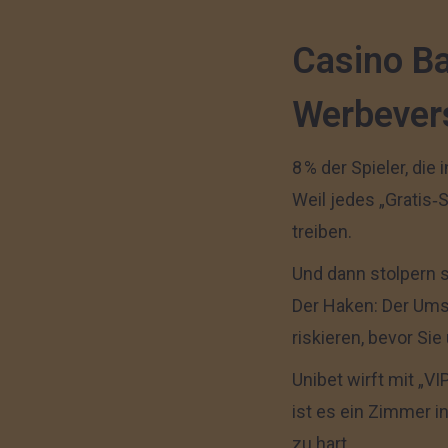
Casino Ba
Werbever
8 % der Spieler, di
Weil jedes „Gratis‑S
treiben.
Und dann stolpern s
Der Haken: Der Umsa
riskieren, bevor Si
Unibet wirft mit „VI
ist es ein Zimmer in
zu hart.