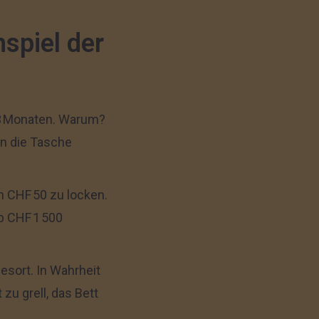
spiel der
n 3 Monaten. Warum?
 in die Tasche
n CHF 50 zu locken.
p CHF 1 500
Resort. In Wahrheit
zu grell, das Bett