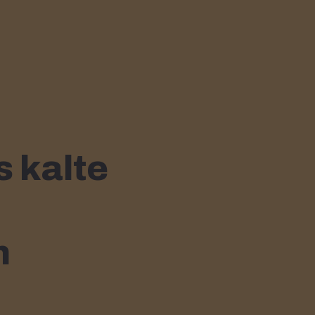
s kalte
n