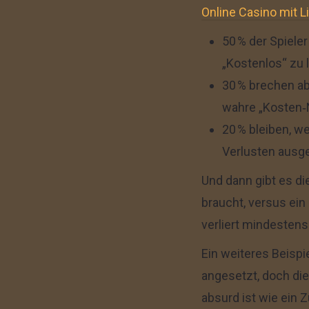
Online Casino mit L
50 % der Spieler
„Kostenlos“ zu l
30 % brechen ab
wahre „Kosten‑
20 % bleiben, we
Verlusten ausgel
Und dann gibt es d
braucht, versus ein 
verliert mindestens
Ein weiteres Beispi
angesetzt, doch die 
absurd ist wie ein Z