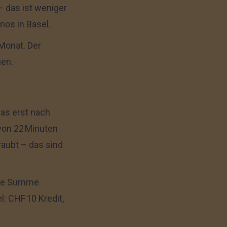
– das ist weniger
nos in Basel.
Monat. Der
men.
as erst nach
 von 22 Minuten
raubt – das sind
bare Summe
: CHF 10 Kredit,