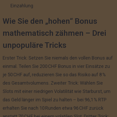
Einzahlung
Wie Sie den „hohen“ Bonus
mathematisch zähmen – Drei
unpopuläre Tricks
Erster Trick: Setzen Sie niemals den vollen Bonus auf
einmal. Teilen Sie 200 CHF Bonus in vier Einsätze zu
je 50 CHF auf, reduzieren Sie so das Risiko auf 8 %
des Gesamtvolumens. Zweiter Trick: Wählen Sie
Slots mit einer niedrigen Volatilität wie Starburst, um
das Geld länger im Spiel zu halten – bei 96,1 % RTP
erhalten Sie nach 10 Runden etwa 96 CHF zurück
anstatt 70 CHF bei einem volatilen Slot. Dritter Trick: