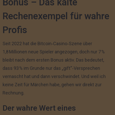
Bonus – Das kalte
Rechenexempel für wahre
Profis
Seit 2022 hat die Bitcoin‑Casino‑Szene über
1,8 Millionen neue Spieler angezogen, doch nur 7 %
bleibt nach dem ersten Bonus aktiv. Das bedeutet,
dass 93 % im Grunde nur das „gift“‑Versprechen
vernascht hat und dann verschwindet. Und weil ich
keine Zeit für Märchen habe, gehen wir direkt zur
Rechnung.
Der wahre Wert eines