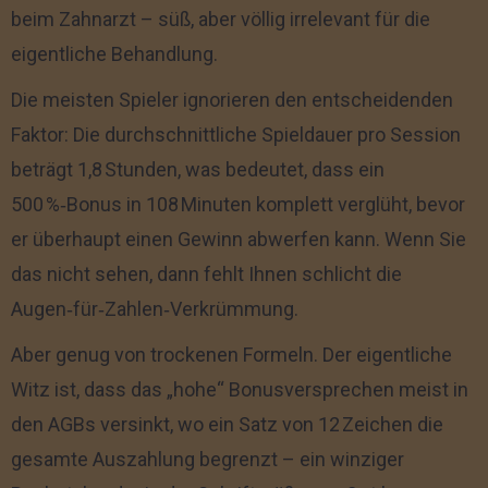
beim Zahnarzt – süß, aber völlig irrelevant für die
eigentliche Behandlung.
Die meisten Spieler ignorieren den entscheidenden
Faktor: Die durchschnittliche Spieldauer pro Session
beträgt 1,8 Stunden, was bedeutet, dass ein
500 %‑Bonus in 108 Minuten komplett verglüht, bevor
er überhaupt einen Gewinn abwerfen kann. Wenn Sie
das nicht sehen, dann fehlt Ihnen schlicht die
Augen‑für‑Zahlen‑Verkrümmung.
Aber genug von trockenen Formeln. Der eigentliche
Witz ist, dass das „hohe“ Bonusversprechen meist in
den AGBs versinkt, wo ein Satz von 12 Zeichen die
gesamte Auszahlung begrenzt – ein winziger