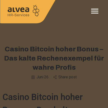
menu
Casino Bitcoin hoher Bonus –
Das kalte Rechenexempel für
wahre Profis
Juni
26
Share post
Casino Bitcoin hoher