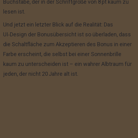
Buchstabe, der in der Schriftgröße von 8 pt kaum zu
lesen ist.
Und jetzt ein letzter Blick auf die Realität: Das
UI‑Design der Bonusübersicht ist so überladen, dass
die Schaltfläche zum Akzeptieren des Bonus in einer
Farbe erscheint, die selbst bei einer Sonnenbrille
kaum zu unterscheiden ist – ein wahrer Albtraum für
jeden, der nicht 20 Jahre alt ist.