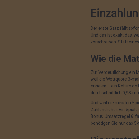
Einzahlun
Der erste Satz fällt sof
Und das ist exakt das, 
vorschreiben. Statt eine
Wie die Mat
Zur Verdeutlichung ein 
weil die Wettquote 3‑mal
erzielen – ein Return on
durchschnittlich 0,98‑ma
Und weil die meisten Spi
Zahlendreher. Ein Spiele
Bonus‑Umsatzregel 6‑fach
benötigen Sie nur das 5‑