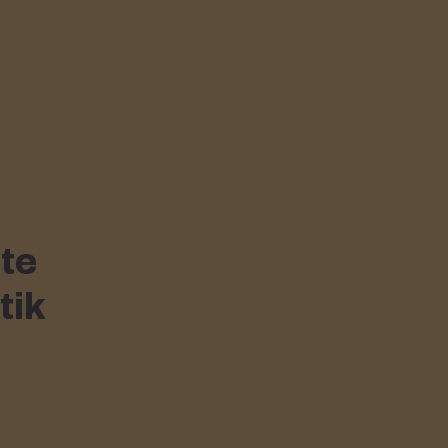
ste
tik