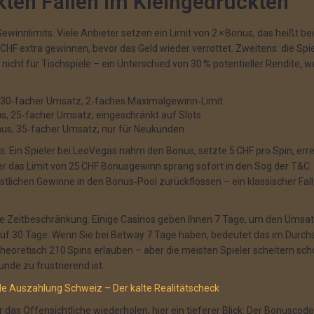
kten Fallen im Kleingedruckten
ewinnlimits. Viele Anbieter setzen ein Limit von 2 × Bonus, das heißt b
CHF extra gewinnen, bevor das Geld wieder verrottet. Zweitens: die Spie
r nicht für Tischspiele – ein Unterschied von 30 % potentieller Rendite,
 30‑facher Umsatz, 2‑faches Maximalgewinn‑Limit
, 25‑facher Umsatz, eingeschränkt auf Slots
nus, 35‑facher Umsatz, nur für Neukunden
xis: Ein Spieler bei LeoVegas nahm den Bonus, setzte 5 CHF pro Spin, err
 das Limit von 25 CHF Bonusgewinn sprang sofort in den Sog der T&C.
 restlichen Gewinne in den Bonus‑Pool zurückflossen – ein klassischer Fall
die Zeitbeschränkung. Einige Casinos geben Ihnen 7 Tage, um den Umsat
uf 30 Tage. Wenn Sie bei Betway 7 Tage haben, bedeutet das im Durchsc
eoretisch 210 Spins erlauben – aber die meisten Spieler scheitern sch
unde zu frustrierend ist.
e Auszahlung Schweiz – Der kalte Realitätscheck
ur das Offensichtliche wiederholen, hier ein tieferer Blick: Der Bonus­co