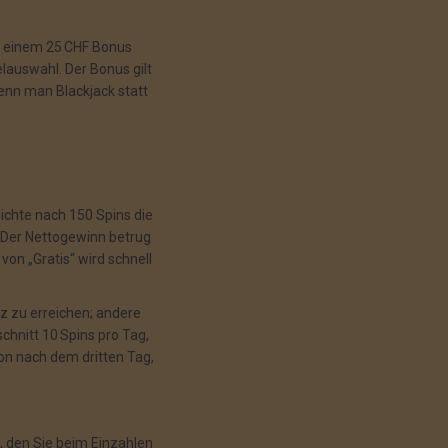
ei einem 25 CHF Bonus
lauswahl. Der Bonus gilt
 wenn man Blackjack statt
eichte nach 150 Spins die
 Der Nettogewinn betrug
 von „Gratis“ wird schnell
z zu erreichen; andere
hnitt 10 Spins pro Tag,
on nach dem dritten Tag,
de, den Sie beim Einzahlen