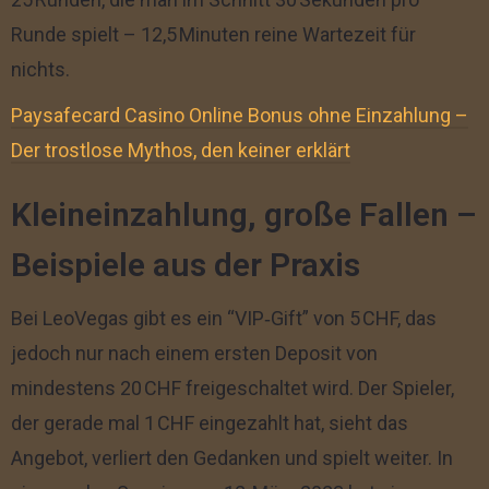
Runde spielt – 12,5 Minuten reine Wartezeit für
nichts.
Paysafecard Casino Online Bonus ohne Einzahlung –
Der trostlose Mythos, den keiner erklärt
Klein­ein­zahlung, große Fallen –
Beispiele aus der Praxis
Bei LeoVegas gibt es ein “VIP‑Gift” von 5 CHF, das
jedoch nur nach einem ersten Deposit von
mindestens 20 CHF freigeschaltet wird. Der Spieler,
der gerade mal 1 CHF eingezahlt hat, sieht das
Angebot, verliert den Gedanken und spielt weiter. In