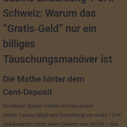
Schweiz: Warum das
“Gratis‑Geld” nur ein
billiges
Täuschungsmanöver ist
Die Mathe hinter dem
Cent‑Deposit
Ein kleiner Spieler meldet sich bei einem
Online‑Casino, tätigt eine Einzahlung von exakt 1 CHF
und erwartet sofort einen Gewinn von 10 CHF – das