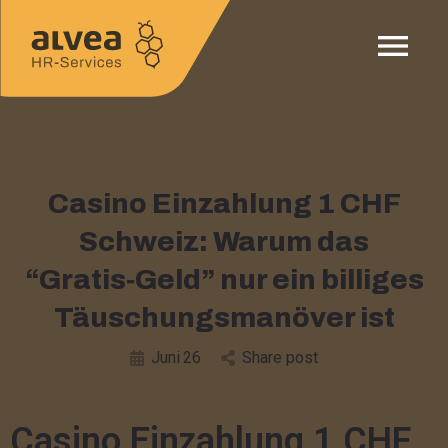
menu
Casino Einzahlung 1 CHF
Schweiz: Warum das
“Gratis‑Geld” nur ein billiges
Täuschungsmanöver ist
Juni
26
Share post
Casino Einzahlung 1 CHF