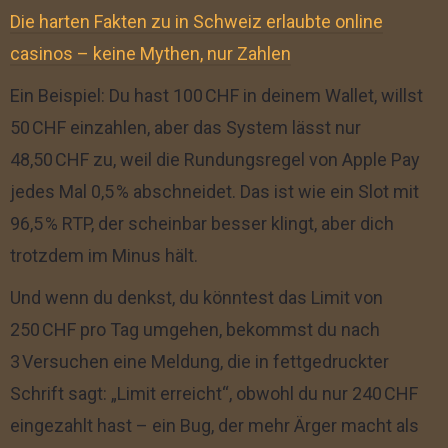
Die harten Fakten zu in Schweiz erlaubte online
casinos – keine Mythen, nur Zahlen
Ein Beispiel: Du hast 100 CHF in deinem Wallet, willst
50 CHF einzahlen, aber das System lässt nur
48,50 CHF zu, weil die Rundungsregel von Apple Pay
jedes Mal 0,5 % abschneidet. Das ist wie ein Slot mit
96,5 % RTP, der scheinbar besser klingt, aber dich
trotzdem im Minus hält.
Und wenn du denkst, du könntest das Limit von
250 CHF pro Tag umgehen, bekommst du nach
3 Versuchen eine Meldung, die in fettgedruckter
Schrift sagt: „Limit erreicht“, obwohl du nur 240 CHF
eingezahlt hast – ein Bug, der mehr Ärger macht als