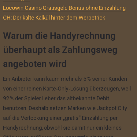
Locowin Casino Gratisgeld Bonus ohne Einzahlung
CH: Der kalte Kalkül hinter dem Werbetrick
Warum die Handyrechnung
überhaupt als Zahlungsweg
angeboten wird
Ein Anbieter kann kaum mehr als 5 % seiner Kunden
von einer reinen Karte‑Only‑Lösung überzeugen, weil
92 % der Spieler lieber das altbekannte Debit
benutzen. Deshalb setzen Marken wie Jackpot City
auf die Verlockung einer „gratis“ Einzahlung per
Handyrechnung, obwohl sie damit nur ein kleines