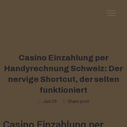
menu
Casino Einzahlung per
Handyrechnung Schweiz: Der
nervige Shortcut, der selten
funktioniert
Juni
26
Share post
Casino Einzahlung per