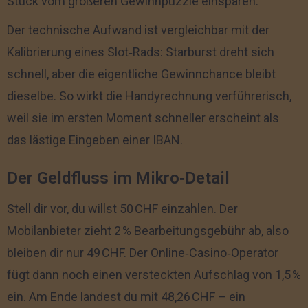
Stück vom größeren Gewinnpuzzle einsparen.
Der technische Aufwand ist vergleichbar mit der
Kalibrierung eines Slot‑Rads: Starburst dreht sich
schnell, aber die eigentliche Gewinnchance bleibt
dieselbe. So wirkt die Handyrechnung verführerisch,
weil sie im ersten Moment schneller erscheint als
das lästige Eingeben einer IBAN.
Der Geldfluss im Mikro‑Detail
Stell dir vor, du willst 50 CHF einzahlen. Der
Mobilanbieter zieht 2 % Bearbeitungsgebühr ab, also
bleiben dir nur 49 CHF. Der Online‑Casino‑Operator
fügt dann noch einen versteckten Aufschlag von 1,5 %
ein. Am Ende landest du mit 48,26 CHF – ein