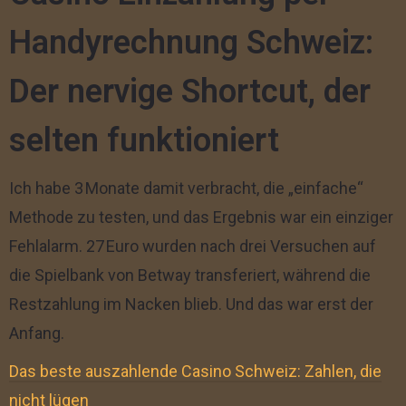
Handyrechnung Schweiz:
Der nervige Shortcut, der
selten funktioniert
Ich habe 3 Monate damit verbracht, die „einfache“
Methode zu testen, und das Ergebnis war ein einziger
Fehlalarm. 27 Euro wurden nach drei Versuchen auf
die Spielbank von Betway transferiert, während die
Restzahlung im Nacken blieb. Und das war erst der
Anfang.
Das beste auszahlende Casino Schweiz: Zahlen, die
nicht lügen