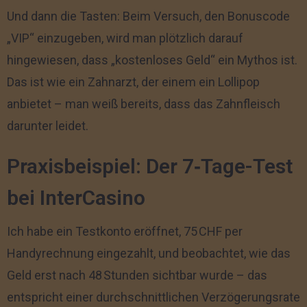
Und dann die Tasten: Beim Versuch, den Bonuscode
„VIP“ einzugeben, wird man plötzlich darauf
hingewiesen, dass „kostenloses Geld“ ein Mythos ist.
Das ist wie ein Zahnarzt, der einem ein Lollipop
anbietet – man weiß bereits, dass das Zahnfleisch
darunter leidet.
Praxisbeispiel: Der 7‑Tage-Test
bei InterCasino
Ich habe ein Testkonto eröffnet, 75 CHF per
Handyrechnung eingezahlt, und beobachtet, wie das
Geld erst nach 48 Stunden sichtbar wurde – das
entspricht einer durchschnittlichen Verzögerungsrate