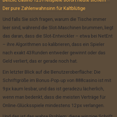
Der pure Zahlenwahnsinn für Kaltblütige
Und falls Sie sich fragen, warum die Tische immer
leer sind, während die Slot‑Maschinen brummen, liegt
das daran, dass die Slot‑Entwickler – etwa bei NetEnt
– ihre Algorithmen so kalibrieren, dass ein Spieler
nach exakt 43 Runden entweder gewinnt oder das
Geld verliert, das er gerade noch hat.
Ein letzter Blick auf die Benutzeroberfläche: Die
Schriftgröße im Bonus‑Pop‑up von 888casino ist mit
9 px kaum lesbar, und das ist geradezu lächerlich,
wenn man bedenkt, dass die meisten Verträge für
Online‑Glücksspiele mindestens 12 px verlangen.
Und das ist das wahre Problem: diese winzige Schrift,