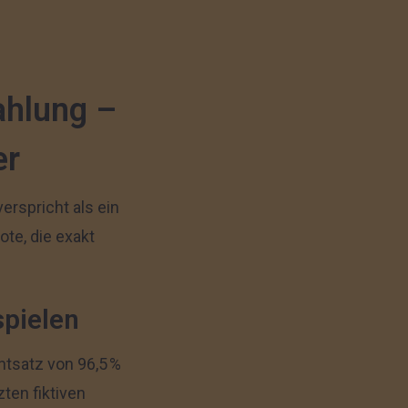
ahlung –
er
erspricht als ein
te, die exakt
spielen
tsatz von 96,5 %
zten fiktiven