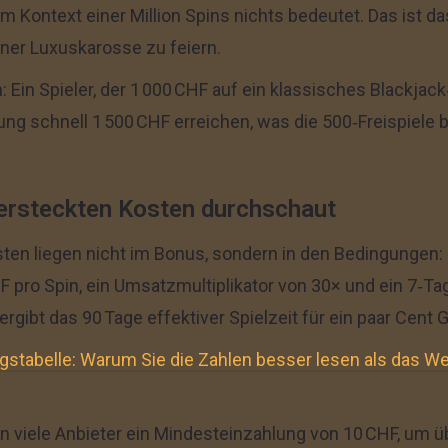
m Kontext einer Million Spins nichts bedeutet. Das ist da
einer Luxuskarosse zu feiern.
: Ein Spieler, der 1 000 CHF auf ein klassisches Blackjack
ng schnell 1 500 CHF erreichen, was die 500‑Freispiele 
ersteckten Kosten durchschaut
ten liegen nicht im Bonus, sondern in den Bedingungen:
 pro Spin, ein Umsatzmultiplikator von 30× und ein 7‑T
gibt das 90 Tage effektiver Spielzeit für ein paar Cent 
gstabelle: Warum Sie die Zahlen besser lesen als das We
n viele Anbieter ein Mindest­einzahlung von 10 CHF, um 