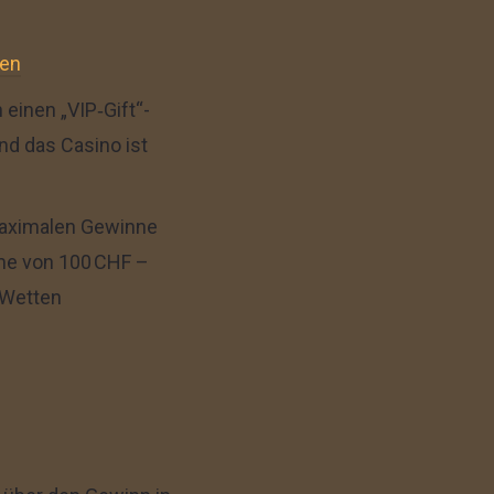
hen
 einen „VIP‑Gift“-
nd das Casino ist
 maximalen Gewinne
mme von 100 CHF –
‑Wetten