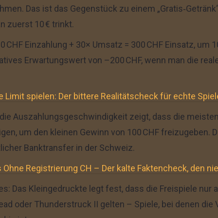
ehmen. Das ist das Gegenstück zu einem „Gratis‑Getränk
zuerst 10 € trinkt.
10 CHF Einzahlung + 30× Umsatz = 300 CHF Einsatz, um 
gatives Erwartungswert von –200 CHF, wenn man die real
 Limit spielen: Der bittere Realitätscheck für echte Spiel
f die Auszahlungsgeschwindigkeit zeigt, dass die meiste
igen, um den kleinen Gewinn von 100 CHF freizugeben. D
tlicher Banktransfer in der Schweiz.
 Ohne Registrierung CH – Der kalte Faktencheck, den n
les: Das Kleingedruckte legt fest, dass die Freispiele nur
ad oder Thunderstruck II gelten – Spiele, bei denen die Vo