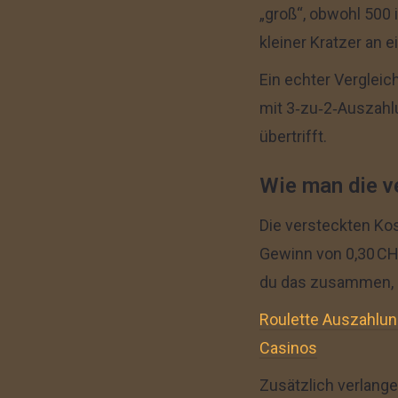
„groß“, obwohl 500 i
kleiner Kratzer an 
Ein echter Vergleich
mit 3‑zu‑2‑Auszahlu
übertrifft.
Wie man die v
Die versteckten Kos
Gewinn von 0,30 CHF
du das zusammen, er
Roulette Auszahlun
Casinos
Zusätzlich verlange