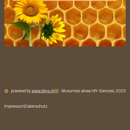
powered by
www.cleys.ch
Musumeci alvea HR-Services, 2023
Impressum
Datenschutz