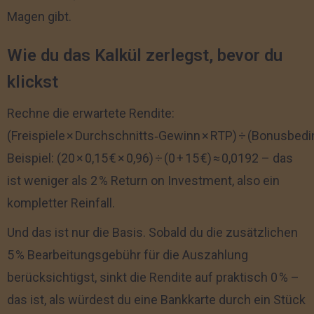
Magen gibt.
Wie du das Kalkül zerlegst, bevor du
klickst
Rechne die erwartete Rendite:
(Freispiele × Durchschnitts‑Gewinn × RTP) ÷ (Bonusbed
Beispiel: (20 × 0,15 € × 0,96) ÷ (0 + 15 €) ≈ 0,0192 – das
ist weniger als 2 % Return on Investment, also ein
kompletter Reinfall.
Und das ist nur die Basis. Sobald du die zusätzlichen
5 % Bearbeitungsgebühr für die Auszahlung
berücksichtigst, sinkt die Rendite auf praktisch 0 % –
das ist, als würdest du eine Bankkarte durch ein Stück