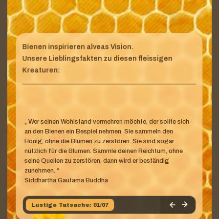
Bienen inspirieren alveas Vision.
Unsere Lieblingsfakten zu diesen fleissigen
Kreaturen:
„ Wer seinen Wohlstand vermehren möchte, der sollte sich
an den Bienen ein Bespiel nehmen. Sie sammeln den
Honig, ohne die Blumen zu zerstören. Sie sind sogar
nützlich für die Blumen. Sammle deinen Reichtum, ohne
seine Quellen zu zerstören, dann wird er beständig
zunehmen. “
Siddhartha Gautama Buddha
Lustige Tatsache: 0
1
/07