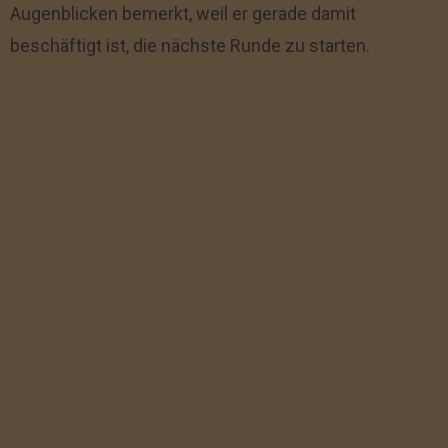
Augenblicken bemerkt, weil er gerade damit
beschäftigt ist, die nächste Runde zu starten.