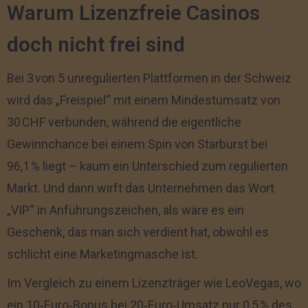
Warum Lizenzfreie Casinos
doch nicht frei sind
Bei 3 von 5 unregulierten Plattformen in der Schweiz
wird das „Freispiel“ mit einem Mindestumsatz von
30 CHF verbunden, während die eigentliche
Gewinnchance bei einem Spin von Starburst bei
96,1 % liegt – kaum ein Unterschied zum regulierten
Markt. Und dann wirft das Unternehmen das Wort
„VIP“ in Anführungszeichen, als wäre es ein
Geschenk, das man sich verdient hat, obwohl es
schlicht eine Marketingmasche ist.
Im Vergleich zu einem Lizenzträger wie LeoVegas, wo
ein 10‑Euro‑Bonus bei 20‑Euro‑Umsatz nur 0,5 % des