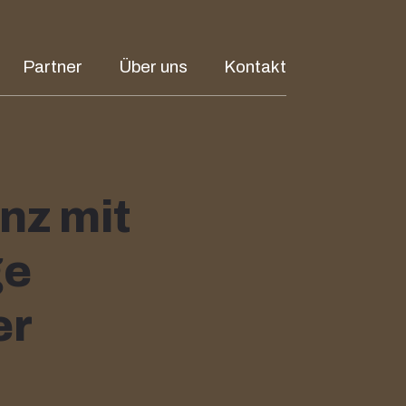
Partner
Über uns
Kontakt
nz mit
ge
er