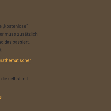
ie „kostenlose“
 er muss zusätzlich
d das passiert,
t.
 mathematischer
 die selbst mit
e