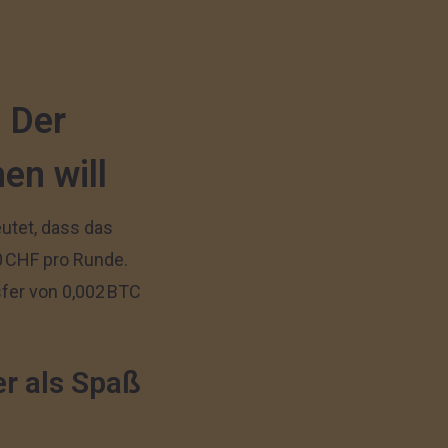
: Der
en will
eutet, dass das
0 CHF pro Runde.
sfer von 0,002 BTC
r als Spaß