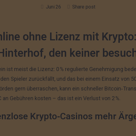
Juni
26
Share post
line ohne Lizenz mit Krypto
Hinterhof, den keiner besuch
ein ist meist die Lizenz: 0 % regulierte Genehmigung bed
den Spieler zurückfällt, und das bei einem Einsatz von 5
rden gern über­raschen, kann ein schneller Bitcoin‑Tran
C an Gebühren kosten – das ist ein Verlust von 2 %.
nzlose Krypto‑Casinos mehr Ärge