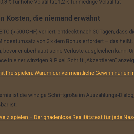
 % für hohe Volatilität, 1,2 % für niedrige Volatilität
en Kosten, die niemand erwähnt
5 BTC (≈ 500 CHF) verliert, entdeckt nach 30 Tagen, dass d
indestumsatz von 3 x dem Bonus erfordert – das heißt,
 bevor er überhaupt seine Verluste ausgleichen kann. Un
ce in einer winzigen 9‑Pixel‑Schrift „Akzeptieren“ anzeig
it Freispielen: Warum der vermeintliche Gewinn nur ein
rnis ist die winzige Schriftgröße im Auszahlungs‑Dialog,
bar ist.
weiz spielen – Der gnadenlose Realitätstest für jede Nas