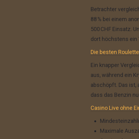
Betrachter vergleic
88 % bei einem ano
500 CHF Einsatz. U
dort höchstens ein 
Die besten Roulette
Ein knapper Verglei
aus, während ein Kr
abschöpft. Das ist, 
dass das Benzin nur
Casino Live ohne E
Mindesteinzahlu
Maximale Auszah