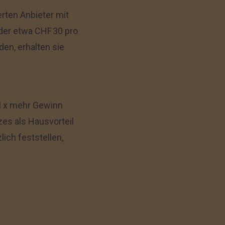
erten Anbieter mit
der etwa CHF 30 pro
en, erhalten sie
,1 x mehr Gewinn
zes als Hausvorteil
lich feststellen,