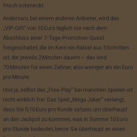
frisch schmeckt.
Anderswo, bei einem anderen Anbieter, wird das
„VIP‑Gift“ von 10 Euro täglich nur nach dem
Abschluss einer 7‑Tage‑Promotion-Quest
freigeschaltet, die im Kern ein Rätsel aus 5 Schritten
ist, die jeweils 2 Minuten dauern – das sind
70 Minuten für einen Zehner, also weniger als ein Euro
pro Minute.
Und ja, selbst das „Free‑Play“ bei manchen Spielen ist
nicht wirklich frei: Das Spiel „Mega Joker“ verlangt,
dass Sie 0,10 Euro pro Runde setzen, um überhaupt
an den Jackpot zu kommen, was in Summe 10 Euro
pro Stunde bedeutet, bevor Sie überhaupt an einen