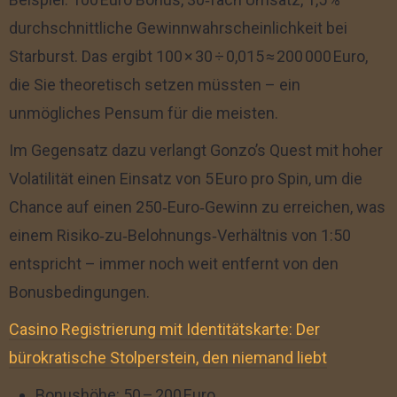
durchschnittliche Gewinnwahrscheinlichkeit bei
Starburst. Das ergibt 100 × 30 ÷ 0,015 ≈ 200 000 Euro,
die Sie theoretisch setzen müssten – ein
unmögliches Pensum für die meisten.
Im Gegensatz dazu verlangt Gonzo’s Quest mit hoher
Volatilität einen Einsatz von 5 Euro pro Spin, um die
Chance auf einen 250‑Euro‑Gewinn zu erreichen, was
einem Risiko‑zu‑Belohnungs‑Verhältnis von 1:50
entspricht – immer noch weit entfernt von den
Bonusbedingungen.
Casino Registrierung mit Identitätskarte: Der
bürokratische Stolperstein, den niemand liebt
Bonushöhe: 50 – 200 Euro