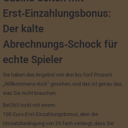
Erst‑Einzahlungsbonus:
Der kalte
Abrechnungs‑Schock für
echte Spieler
Sie haben das Angebot von drei bis fünf Prozent
„Willkommens‑Kick“ gesehen, und das ist genau das,
was Sie nicht brauchen.
Bet365 lockt mit einem
100‑Euro‑Erst‑Einzahlungsbonus, aber die
Umsatzbedingung von 35‑fach verlangt, dass Sie