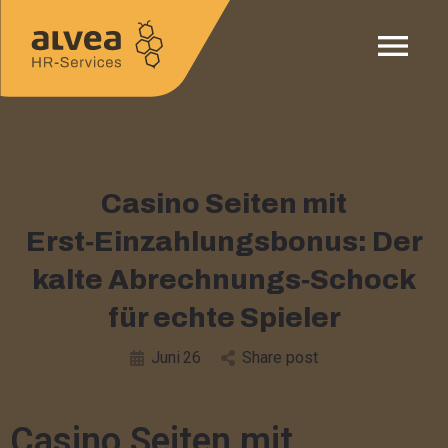
menu
Casino Seiten mit
Erst‑Einzahlungsbonus: Der
kalte Abrechnungs‑Schock
für echte Spieler
Juni
26
Share post
Casino Seiten mit