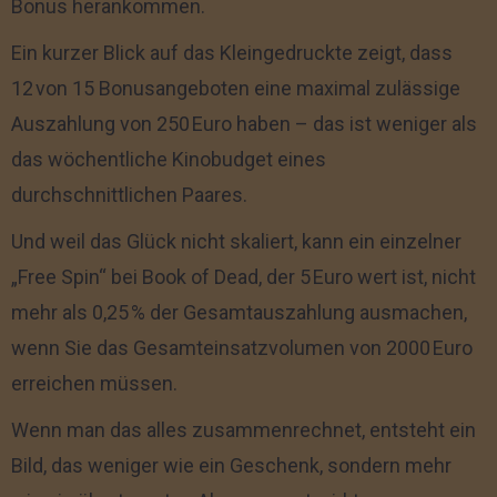
Bonus herankommen.
Ein kurzer Blick auf das Kleingedruckte zeigt, dass
12 von 15 Bonusangeboten eine maximal zulässige
Auszahlung von 250 Euro haben – das ist weniger als
das wöchentliche Kinobudget eines
durchschnittlichen Paares.
Und weil das Glück nicht skaliert, kann ein einzelner
„Free Spin“ bei Book of Dead, der 5 Euro wert ist, nicht
mehr als 0,25 % der Gesamtauszahlung ausmachen,
wenn Sie das Gesamteinsatzvolumen von 2000 Euro
erreichen müssen.
Wenn man das alles zusammenrechnet, entsteht ein
Bild, das weniger wie ein Geschenk, sondern mehr