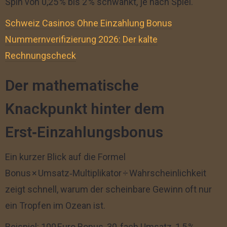
Spin von 0,25 % bis 2 % schwankt, je nach Spiel.
Schweiz Casinos Ohne Einzahlung Bonus
Nummernverifizierung 2026: Der kalte
Rechnungscheck
Der mathematische
Knackpunkt hinter dem
Erst‑Einzahlungsbonus
Ein kurzer Blick auf die Formel
Bonus × Umsatz‑Multiplikator ÷ Wahrscheinlichkeit
zeigt schnell, warum der scheinbare Gewinn oft nur
ein Tropfen im Ozean ist.
Beispiel: 100 Euro Bonus, 30‑fach Umsatz, 1,5 %