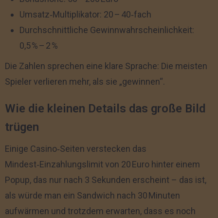
Umsatz‑Multiplikator: 20 – 40‑fach
Durchschnittliche Gewinnwahrscheinlichkeit:
0,5 % – 2 %
Die Zahlen sprechen eine klare Sprache: Die meisten
Spieler verlieren mehr, als sie „gewinnen“.
Wie die kleinen Details das große Bild
trügen
Einige Casino‑Seiten verstecken das
Mindest‑Einzahlungslimit von 20 Euro hinter einem
Popup, das nur nach 3 Sekunden erscheint – das ist,
als würde man ein Sandwich nach 30 Minuten
aufwärmen und trotzdem erwarten, dass es noch