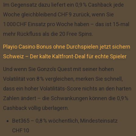
Im Gegensatz dazu liefert ein 0,9 % Cashback jede
Woche gleichbleibend CHF 9 zurück, wenn Sie
1 000 CHF Einsatz pro Woche haben – das ist 15‑mal
mehr Rückfluss als die 20 Free Spins.
Playio Casino Bonus ohne Durchspielen jetzt sichern
Schweiz – Der kalte Kaltfront-Deal für echte Spieler
Und wenn Sie Gonzo’s Quest mit seiner hohen
Volatilität von 8 % vergleichen, merken Sie schnell,
dass ein hoher Volatilitäts-Score nichts an den harten
Zahlen ändert – die Schwankungen können die 0,9 %
Cashback völlig überlagern.
Bet365 – 0,8 % wöchentlich, Mindesteinsatz
CHF 10