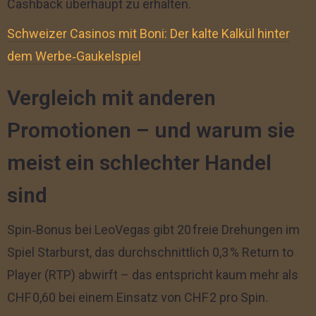
Cashback überhaupt zu erhalten.
Schweizer Casinos mit Boni: Der kalte Kalkül hinter
dem Werbe‑Gaukelspiel
Vergleich mit anderen
Promotionen – und warum sie
meist ein schlechter Handel
sind
Spin‑Bonus bei LeoVegas gibt 20 freie Drehungen im
Spiel Starburst, das durchschnittlich 0,3 % Return to
Player (RTP) abwirft – das entspricht kaum mehr als
CHF 0,60 bei einem Einsatz von CHF 2 pro Spin.