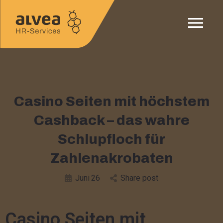
menu
Casino Seiten mit höchstem
Cashback – das wahre
Schlupfloch für
Zahlenakrobaten
Juni
26
Share post
Casino Seiten mit