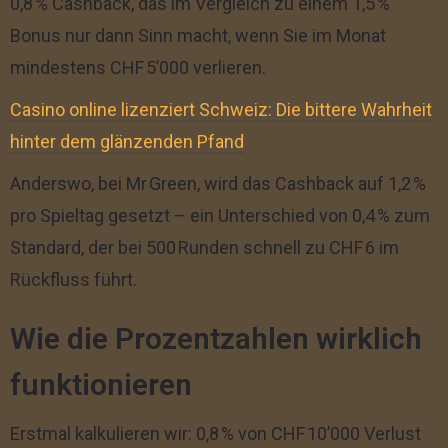
0,8 % Cashback, das im Vergleich zu einem 1,5 %
Bonus nur dann Sinn macht, wenn Sie im Monat
mindestens CHF 5’000 verlieren.
Casino online lizenziert Schweiz: Die bittere Wahrheit
hinter dem glänzenden Pfand
Anderswo, bei Mr Green, wird das Cashback auf 1,2 %
pro Spieltag gesetzt – ein Unterschied von 0,4 % zum
Standard, der bei 500 Runden schnell zu CHF 6 im
Rückfluss führt.
Wie die Prozentzahlen wirklich
funktionieren
Erstmal kalkulieren wir: 0,8 % von CHF 10’000 Verlust