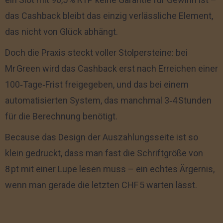
das Cashback bleibt das einzig verlässliche Element,
das nicht von Glück abhängt.
Doch die Praxis steckt voller Stolpersteine: bei
Mr Green wird das Cashback erst nach Erreichen einer
100‑Tage‑Frist freigegeben, und das bei einem
automatisierten System, das manchmal 3‑4 Stunden
für die Berechnung benötigt.
Because das Design der Auszahlungsseite ist so
klein gedruckt, dass man fast die Schriftgröße von
8 pt mit einer Lupe lesen muss – ein echtes Ärgernis,
wenn man gerade die letzten CHF 5 warten lässt.