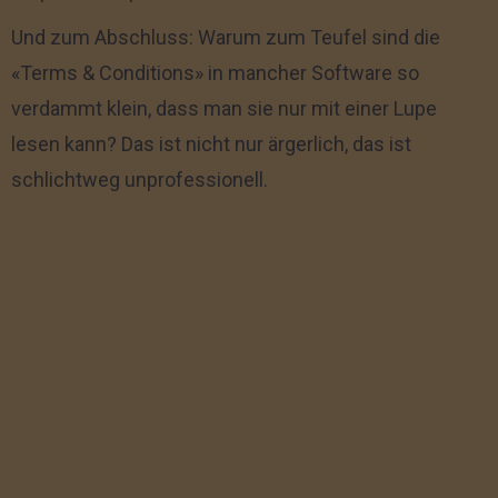
Und zum Abschluss: Warum zum Teufel sind die
«Terms & Conditions» in mancher Software so
verdammt klein, dass man sie nur mit einer Lupe
lesen kann? Das ist nicht nur ärgerlich, das ist
schlichtweg unprofessionell.