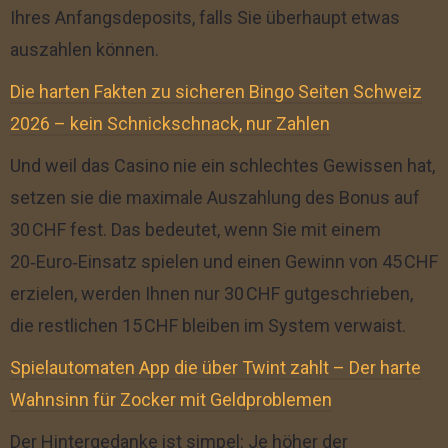
Ihres Anfangsdeposits, falls Sie überhaupt etwas
auszahlen können.
Die harten Fakten zu sicheren Bingo Seiten Schweiz
2026 – kein Schnickschnack, nur Zahlen
Und weil das Casino nie ein schlechtes Gewissen hat,
setzen sie die maximale Auszahlung des Bonus auf
30 CHF fest. Das bedeutet, wenn Sie mit einem
20‑Euro‑Einsatz spielen und einen Gewinn von 45 CHF
erzielen, werden Ihnen nur 30 CHF gutgeschrieben,
die restlichen 15 CHF bleiben im System verwaist.
Spielautomaten App die über Twint zahlt – Der harte
Wahnsinn für Zocker mit Geldproblemen
Der Hintergedanke ist simpel: Je höher der