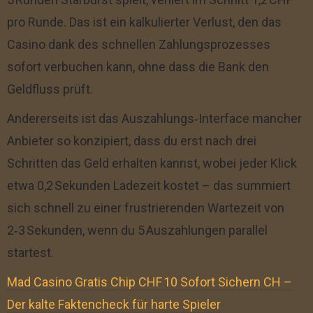
pro Runde. Das ist ein kalkulierter Verlust, den das
Casino dank des schnellen Zahlungsprozesses
sofort verbuchen kann, ohne dass die Bank den
Geldfluss prüft.
Andererseits ist das Auszahlungs‑Interface mancher
Anbieter so konzipiert, dass du erst nach drei
Schritten das Geld erhalten kannst, wobei jeder Klick
etwa 0,2 Sekunden Ladezeit kostet – das summiert
sich schnell zu einer frustrierenden Wartezeit von
2‑3 Sekunden, wenn du 5 Auszahlungen parallel
startest.
Mad Casino Gratis Chip CHF 10 Sofort Sichern CH –
Der kalte Faktencheck für harte Spieler