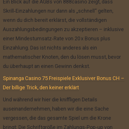
Ein Blick auf die AGBs von 888casino zeigt, dass
Skrill‑Einzahlungen nur dann als „schnell“ gelten,
wenn du dich bereit erklärst, die vollständigen
Auszahlungsbedingungen zu akzeptieren – inklusive
einer Mindestumsatz‑Rate von 20 x Bonus plus
Einzahlung. Das ist nichts anderes als ein
mathematischer Knoten, den du lösen musst, bevor
du überhaupt an einen Gewinn denkst.
Spinanga Casino 75 Freispiele Exklusiver Bonus CH –
Der billige Trick, den keiner erklärt
Und während wir hier die kniffligen Details
auseinandernehmen, haben wir die eine Sache
vergessen, die das gesamte Spiel um die Krone
bringt: Die Schriftgröße im Zahlungs‑Pop‑up von