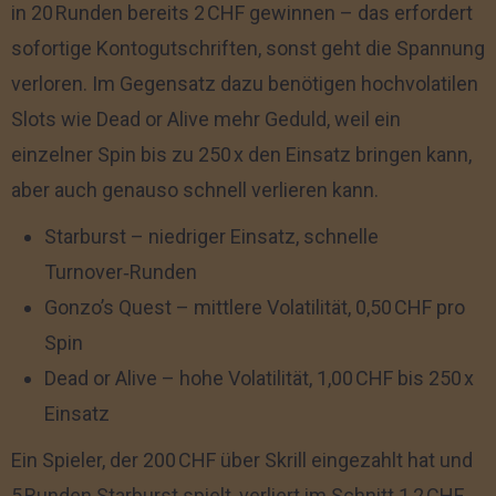
in 20 Runden bereits 2 CHF gewinnen – das erfordert
sofortige Kontogutschriften, sonst geht die Spannung
verloren. Im Gegensatz dazu benötigen hochvolatilen
Slots wie Dead or Alive mehr Geduld, weil ein
einzelner Spin bis zu 250 x den Einsatz bringen kann,
aber auch genauso schnell verlieren kann.
Starburst – niedriger Einsatz, schnelle
Turnover‑Runden
Gonzo’s Quest – mittlere Volatilität, 0,50 CHF pro
Spin
Dead or Alive – hohe Volatilität, 1,00 CHF bis 250 x
Einsatz
Ein Spieler, der 200 CHF über Skrill eingezahlt hat und
5 Runden Starburst spielt, verliert im Schnitt 1,2 CHF