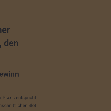
mer
, den
Gewinn
r Praxis entspricht
schnittlichen Slot