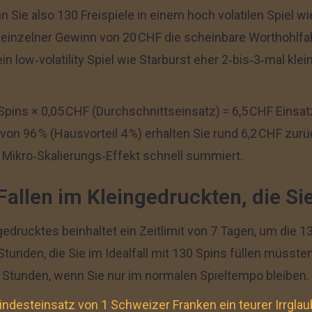
Sie also 130 Freispiele in einem hoch volatilen Spiel w
 einzelner Gewinn von 20 CHF die scheinbare Worthohlfah
n low‑volatility Spiel wie Starburst eher 2‑bis‑3‑mal kle
pins × 0,05 CHF (Durchschnittseinsatz) = 6,5 CHF Einsatz
von 96 % (Hausvorteil 4 %) erhalten Sie rund 6,2 CHF zur
m Mikro‑Skalierungs‑Effekt schnell summiert.
Fallen im Kleingedruckten, die S
gedrucktes beinhaltet ein Zeitlimit von 7 Tagen, um die 1
 Stunden, die Sie im Idealfall mit 130 Spins füllen müsste
9 Stunden, wenn Sie nur im normalen Spieltempo bleiben.
desteinsatz von 1 Schweizer Franken ein teurer Irrglau