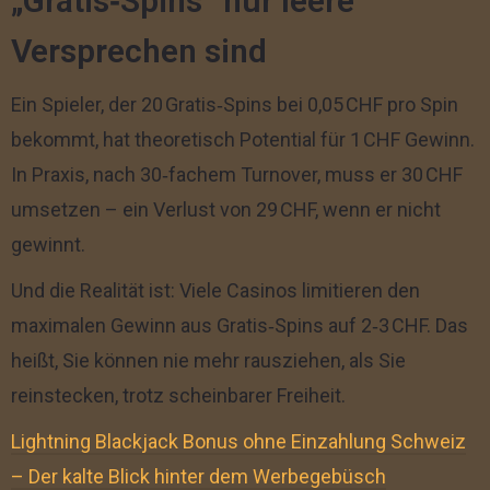
„Gratis‑Spins“ nur leere
Versprechen sind
Ein Spieler, der 20 Gratis‑Spins bei 0,05 CHF pro Spin
bekommt, hat theoretisch Potential für 1 CHF Gewinn.
In Praxis, nach 30‑fachem Turnover, muss er 30 CHF
umsetzen – ein Verlust von 29 CHF, wenn er nicht
gewinnt.
Und die Realität ist: Viele Casinos limitieren den
maximalen Gewinn aus Gratis‑Spins auf 2‑3 CHF. Das
heißt, Sie können nie mehr rausziehen, als Sie
reinstecken, trotz scheinbarer Freiheit.
Lightning Blackjack Bonus ohne Einzahlung Schweiz
– Der kalte Blick hinter dem Werbegebüsch