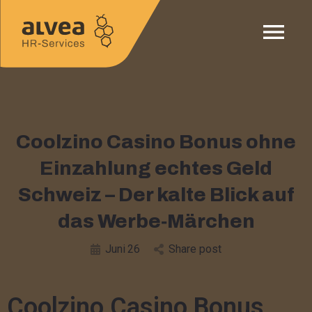
menu
Coolzino Casino Bonus ohne
Einzahlung echtes Geld
Schweiz – Der kalte Blick auf
das Werbe‑Märchen
Juni
26
Share post
Coolzino Casino Bonus