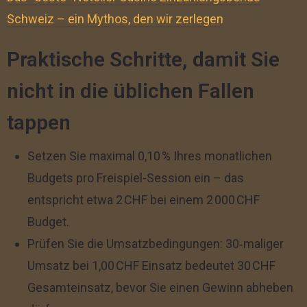
Schweiz – ein Mythos, den wir zerlegen
Praktische Schritte, damit Sie
nicht in die üblichen Fallen
tappen
Setzen Sie maximal 0,10 % Ihres monatlichen
Budgets pro Freispiel-Session ein – das
entspricht etwa 2 CHF bei einem 2 000 CHF
Budget.
Prüfen Sie die Umsatzbedingungen: 30‑maliger
Umsatz bei 1,00 CHF Einsatz bedeutet 30 CHF
Gesamteinsatz, bevor Sie einen Gewinn abheben