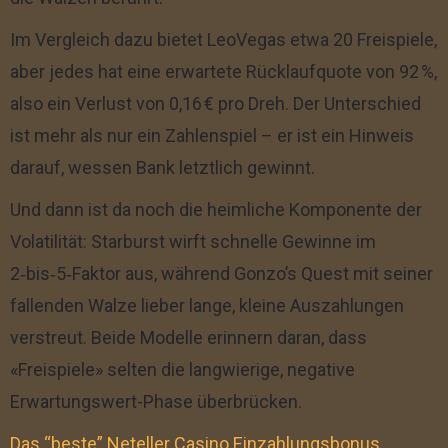
Im Vergleich dazu bietet LeoVegas etwa 20 Freispiele,
aber jedes hat eine erwartete Rücklaufquote von 92 %,
also ein Verlust von 0,16 € pro Dreh. Der Unterschied
ist mehr als nur ein Zahlenspiel – er ist ein Hinweis
darauf, wessen Bank letztlich gewinnt.
Und dann ist da noch die heimliche Komponente der
Volatilität: Starburst wirft schnelle Gewinne im
2‑bis‑5‑Faktor aus, während Gonzo’s Quest mit seiner
fallenden Walze lieber lange, kleine Auszahlungen
verstreut. Beide Modelle erinnern daran, dass
«Freispiele» selten die langwierige, negative
Erwartungswert-Phase überbrücken.
Das “beste” Neteller Casino Einzahlungsbonus