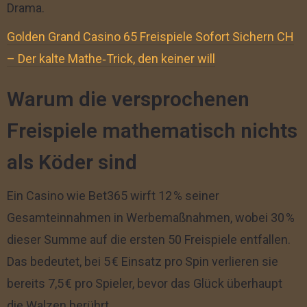
Drama.
Golden Grand Casino 65 Freispiele Sofort Sichern CH
– Der kalte Mathe‑Trick, den keiner will
Warum die versprochenen
Freispiele mathematisch nichts
als Köder sind
Ein Casino wie Bet365 wirft 12 % seiner
Gesamteinnahmen in Werbemaßnahmen, wobei 30 %
dieser Summe auf die ersten 50 Freispiele entfallen.
Das bedeutet, bei 5 € Einsatz pro Spin verlieren sie
bereits 7,5 € pro Spieler, bevor das Glück überhaupt
die Walzen berührt.