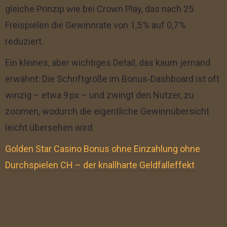
gleiche Prinzip wie bei Crown Play, das nach 25
Freispielen die Gewinnrate von 1,5 % auf 0,7 %
reduziert.
Ein kleines, aber wichtiges Detail, das kaum jemand
erwähnt: Die Schriftgröße im Bonus‑Dashboard ist oft
winzig – etwa 9 px – und zwingt den Nutzer, zu
zoomen, wodurch die eigentliche Gewinnübersicht
leicht übersehen wird.
Golden Star Casino Bonus ohne Einzahlung ohne
Durchspielen CH – der knallharte Geldfalleffekt