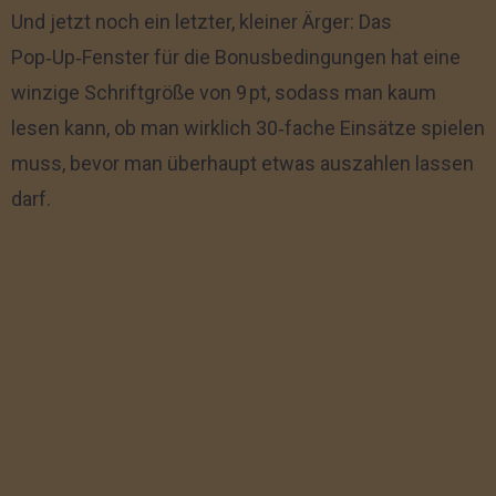
Und jetzt noch ein letzter, kleiner Ärger: Das
Pop‑Up‑Fenster für die Bonusbedingungen hat eine
winzige Schriftgröße von 9 pt, sodass man kaum
lesen kann, ob man wirklich 30‑fache Einsätze spielen
muss, bevor man überhaupt etwas auszahlen lassen
darf.