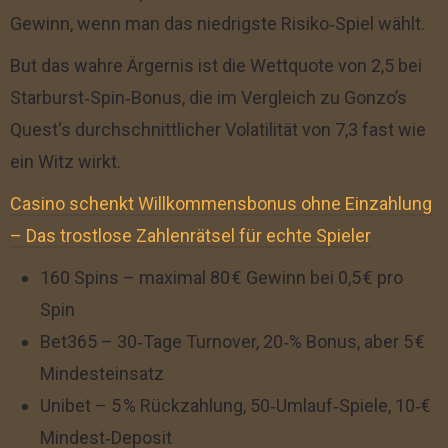
Gewinn, wenn man das niedrigste Risiko‑Spiel wählt.
But das wahre Ärgernis ist die Wettquote von 2,5 bei
Starburst‑Spin‑Bonus, die im Vergleich zu Gonzo’s
Quest‘s durchschnittlicher Volatilität von 7,3 fast wie
ein Witz wirkt.
Casino schenkt Willkommensbonus ohne Einzahlung
– Das trostlose Zahlenrätsel für echte Spieler
160 Spins – maximal 80 € Gewinn bei 0,5 € pro
Spin
Bet365 – 30‑Tage Turnover, 20‑% Bonus, aber 5 €
Mindesteinsatz
Unibet – 5 % Rückzahlung, 50‑Umlauf‑Spiele, 10‑€
Mindest‑Deposit