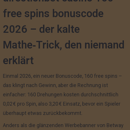
free spins bonuscode
2026 – der kalte
Mathe‑Trick, den niemand
erklärt
Einmal 2026, ein neuer Bonuscode, 160 free spins –
das klingt nach Gewinn, aber die Rechnung ist
einfacher: 160 Drehungen kosten durchschnittlich
0,02 € pro Spin, also 3,20 € Einsatz, bevor ein Spieler
überhaupt etwas zurückbekommt.
Anders als die glänzenden Werbebanner von Betway