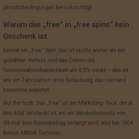
Umsatzbedingungen berücksichtigt.
Warum das „free“ in „free spins“ kein
Geschenk ist
Einmal ein „free“ Spin, das ist nichts weiter als ein
gezahlter Verlust, weil das Casino die
Gewinnwahrscheinlichkeit um 0,5 % senkt – das ist
wie ein Zahnziehen ohne Betäubung, das niemand
kostenlos anbietet.
But the truth: Das „free“ ist ein Marketing‑Trick, der in
den AGB versteckt ist, wo ein Mindestumsatz von
30‑mal dem Bonusbetrag verlangt wird, also bei 160 €
Bonus 4 800 € Turnover.