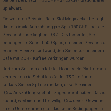
bleiben bei 6‑fach. 132 CHF ÷ 6 ≈ 22 CHF brauchbarer
Spielwert.
Ein weiteres Beispiel: Beim Slot Mega Joker beträgt
die maximale Auszahlung pro Spin 150 CHF, aber die
Gewinnchance liegt bei 0,3 %. Das bedeutet, Sie
benötigen im Schnitt 500 Spins, um einen Gewinn zu
erzielen – ein Zeitaufwand, den Sie besser in einem
Café mit 2 CHF‑Kaffee verbringen würden.
Und zum Schluss ein letzter Hohn: Viele Plattformen
verstecken die Schriftgröße der T&C im Footer,
sodass Sie bei 8 pt nie merken, dass Sie einer
0,5 %‑Auszahlungsgebühr zugestimmt haben. Das ist
absurd, weil niemand freiwillig 0,5 % seiner Gewinne
an ein Unternehmen gibt, das seine Bedingungen in