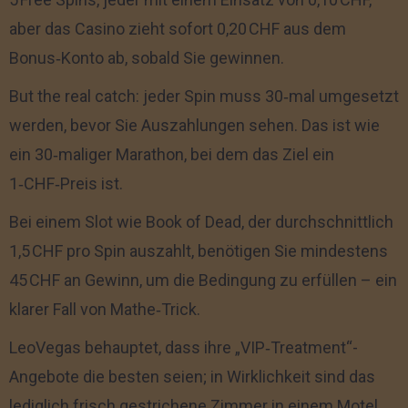
aber das Casino zieht sofort 0,20 CHF aus dem
Bonus‑Konto ab, sobald Sie gewinnen.
But the real catch: jeder Spin muss 30‑mal umgesetzt
werden, bevor Sie Auszahlungen sehen. Das ist wie
ein 30‑maliger Marathon, bei dem das Ziel ein
1‑CHF‑Preis ist.
Bei einem Slot wie Book of Dead, der durchschnittlich
1,5 CHF pro Spin auszahlt, benötigen Sie mindestens
45 CHF an Gewinn, um die Bedingung zu erfüllen – ein
klarer Fall von Mathe‑Trick.
LeoVegas behauptet, dass ihre „VIP‑Treatment“-
Angebote die besten seien; in Wirklichkeit sind das
lediglich frisch gestrichene Zimmer in einem Motel