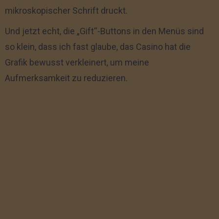
mikroskopischer Schrift druckt.
Und jetzt echt, die „Gift“-Buttons in den Menüs sind
so klein, dass ich fast glaube, das Casino hat die
Grafik bewusst verkleinert, um meine
Aufmerksamkeit zu reduzieren.