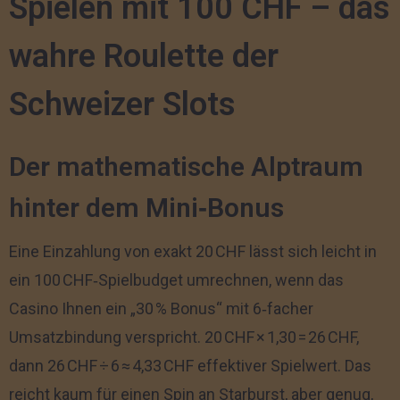
Spielen mit 100 CHF – das
wahre Roulette der
Schweizer Slots
Der mathematische Alptraum
hinter dem Mini‑Bonus
Eine Einzahlung von exakt 20 CHF lässt sich leicht in
ein 100 CHF‑Spielbudget umrechnen, wenn das
Casino Ihnen ein „30 % Bonus“ mit 6‑facher
Umsatzbindung verspricht. 20 CHF × 1,30 = 26 CHF,
dann 26 CHF ÷ 6 ≈ 4,33 CHF effektiver Spielwert. Das
reicht kaum für einen Spin an Starburst, aber genug,