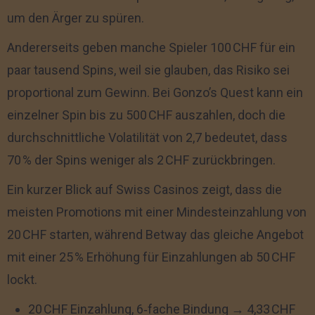
um den Ärger zu spüren.
Andererseits geben manche Spieler 100 CHF für ein
paar tausend Spins, weil sie glauben, das Risiko sei
proportional zum Gewinn. Bei Gonzo’s Quest kann ein
einzelner Spin bis zu 500 CHF auszahlen, doch die
durchschnittliche Volatilität von 2,7 bedeutet, dass
70 % der Spins weniger als 2 CHF zurückbringen.
Ein kurzer Blick auf Swiss Casinos zeigt, dass die
meisten Promotions mit einer Mindesteinzahlung von
20 CHF starten, während Betway das gleiche Angebot
mit einer 25 % Erhöhung für Einzahlungen ab 50 CHF
lockt.
20 CHF Einzahlung, 6‑fache Bindung → 4,33 CHF